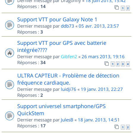
Dernier message par
Dragonfly
«
18 juin 2013, 15:42
Réponses :
14
1
2
Support VTT pour Galaxy Note 1
Dernier message par
ddb73
«
05 avr. 2013, 23:57
Réponses :
3
Support VTT pour GPS avec batterie
intégrée????
Dernier message par
Gibfen2
«
26 mars 2013, 19:16
Réponses :
34
1
2
3
4
ULTRA CAPTEUR - Problème de détection
fréquence cardiaque.
Dernier message par
luidji76
«
19 janv. 2013, 22:27
Réponses :
2
Support universel smartphone/GPS
QuickStem
Dernier message par
JulesB
«
18 janv. 2013, 14:51
Réponses :
17
1
2