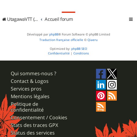
UtagawaVTT (Randos VTT et VTTAE avec traces GPS)
Accueil forum
Développé par
phpBB
® Forum Software © phpBB Limited
Traduction française officielle
©
Qiaeru
Optimized by:
phpBB SEO
Confidentialité
|
Conditions
Qui sommes-nous ?
Contact & Logos
Services pros
Mentions légales
Politique de
confidentialité
Consentement / Cookies
Stats des traces GPX
Status des services