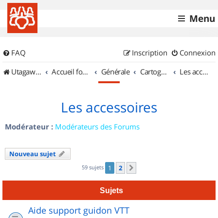
Menu
FAQ
Inscription
Connexion
UtagawaVTT (Randos VTT et VTTAE avec traces GPS)
Accueil forum
Générale
Cartographie et GPS
Les accessoires
Les accessoires
Modérateur :
Modérateurs des Forums
Nouveau sujet
59 sujets
1
2
Suivant
Sujets
Aide support guidon VTT