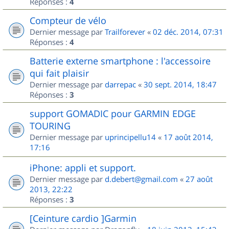
Réponses :
4
Compteur de vélo
Dernier message par
Trailforever
«
02 déc. 2014, 07:31
Réponses :
4
Batterie externe smartphone : l'accessoire
qui fait plaisir
Dernier message par
darrepac
«
30 sept. 2014, 18:47
Réponses :
3
support GOMADIC pour GARMIN EDGE
TOURING
Dernier message par
uprincipellu14
«
17 août 2014,
17:16
iPhone: appli et support.
Dernier message par
d.debert@gmail.com
«
27 août
2013, 22:22
Réponses :
3
[Ceinture cardio ]Garmin