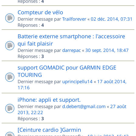
Réponses :
4
Compteur de vélo
Dernier message par
Trailforever
«
02 déc. 2014, 07:31
Réponses :
4
Batterie externe smartphone : l'accessoire
qui fait plaisir
Dernier message par
darrepac
«
30 sept. 2014, 18:47
Réponses :
3
support GOMADIC pour GARMIN EDGE
TOURING
Dernier message par
uprincipellu14
«
17 août 2014,
17:16
iPhone: appli et support.
Dernier message par
d.debert@gmail.com
«
27 août
2013, 22:22
Réponses :
3
[Ceinture cardio ]Garmin