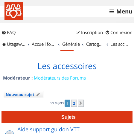
Menu
FAQ
Inscription
Connexion
UtagawaVTT (Randos VTT et VTTAE avec traces GPS)
Accueil forum
Générale
Cartographie et GPS
Les accessoires
Les accessoires
Modérateur :
Modérateurs des Forums
Nouveau sujet
59 sujets
1
2
Suivant
Sujets
Aide support guidon VTT