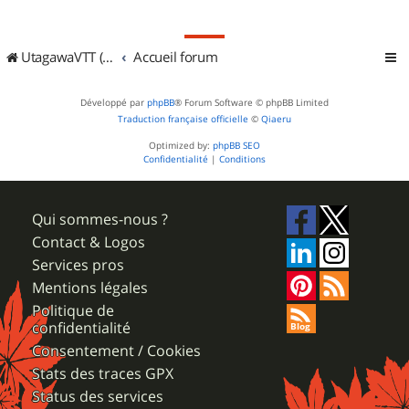
UtagawaVTT (Randos VTT et VTTAE avec traces GPS)
Accueil forum
Développé par
phpBB
® Forum Software © phpBB Limited
Traduction française officielle
©
Qiaeru
Optimized by:
phpBB SEO
Confidentialité
|
Conditions
Qui sommes-nous ?
Contact & Logos
Services pros
Mentions légales
Politique de
confidentialité
Consentement / Cookies
Stats des traces GPX
Status des services