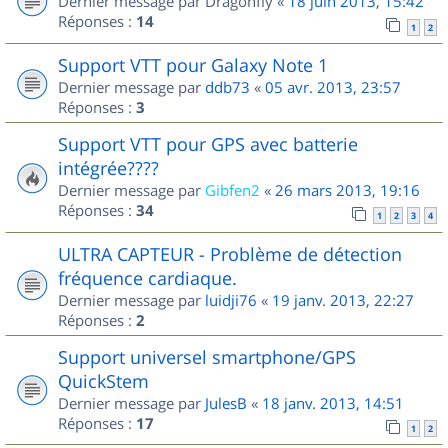
Dernier message par
Dragonfly
«
18 juin 2013, 15:42
Réponses :
14
1
2
Support VTT pour Galaxy Note 1
Dernier message par
ddb73
«
05 avr. 2013, 23:57
Réponses :
3
Support VTT pour GPS avec batterie
intégrée????
Dernier message par
Gibfen2
«
26 mars 2013, 19:16
Réponses :
34
1
2
3
4
ULTRA CAPTEUR - Problème de détection
fréquence cardiaque.
Dernier message par
luidji76
«
19 janv. 2013, 22:27
Réponses :
2
Support universel smartphone/GPS
QuickStem
Dernier message par
JulesB
«
18 janv. 2013, 14:51
Réponses :
17
1
2