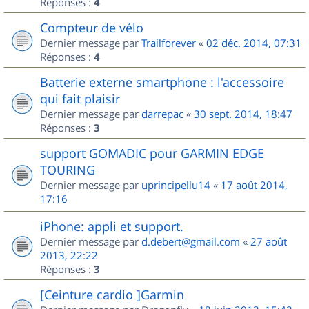
Réponses :
4
Compteur de vélo
Dernier message par
Trailforever
«
02 déc. 2014, 07:31
Réponses :
4
Batterie externe smartphone : l'accessoire
qui fait plaisir
Dernier message par
darrepac
«
30 sept. 2014, 18:47
Réponses :
3
support GOMADIC pour GARMIN EDGE
TOURING
Dernier message par
uprincipellu14
«
17 août 2014,
17:16
iPhone: appli et support.
Dernier message par
d.debert@gmail.com
«
27 août
2013, 22:22
Réponses :
3
[Ceinture cardio ]Garmin