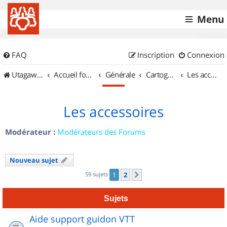
Menu
FAQ
Inscription
Connexion
UtagawaVTT (Randos VTT et VTTAE avec traces GPS)
Accueil forum
Générale
Cartographie et GPS
Les accessoires
Les accessoires
Modérateur :
Modérateurs des Forums
Nouveau sujet
59 sujets
1
2
Suivant
Sujets
Aide support guidon VTT