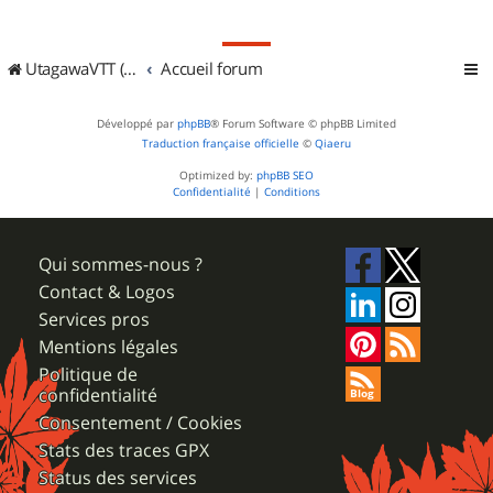
UtagawaVTT (Randos VTT et VTTAE avec traces GPS)
Accueil forum
Développé par
phpBB
® Forum Software © phpBB Limited
Traduction française officielle
©
Qiaeru
Optimized by:
phpBB SEO
Confidentialité
|
Conditions
Qui sommes-nous ?
Contact & Logos
Services pros
Mentions légales
Politique de
confidentialité
Consentement / Cookies
Stats des traces GPX
Status des services