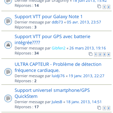
Dernier message par
Dragonfly
«
18 juin 2013, 15:42
Réponses :
14
1
2
Support VTT pour Galaxy Note 1
Dernier message par
ddb73
«
05 avr. 2013, 23:57
Réponses :
3
Support VTT pour GPS avec batterie
intégrée????
Dernier message par
Gibfen2
«
26 mars 2013, 19:16
Réponses :
34
1
2
3
4
ULTRA CAPTEUR - Problème de détection
fréquence cardiaque.
Dernier message par
luidji76
«
19 janv. 2013, 22:27
Réponses :
2
Support universel smartphone/GPS
QuickStem
Dernier message par
JulesB
«
18 janv. 2013, 14:51
Réponses :
17
1
2