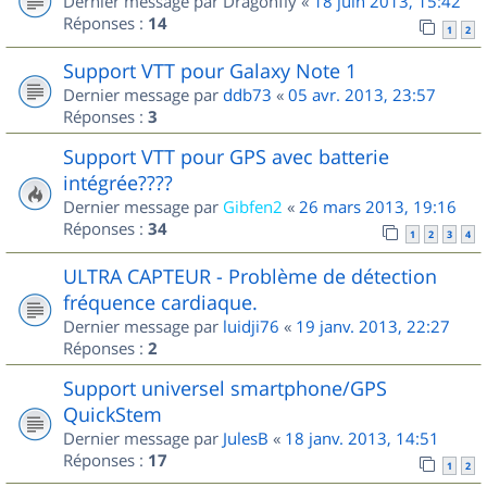
Dernier message par
Dragonfly
«
18 juin 2013, 15:42
Réponses :
14
1
2
Support VTT pour Galaxy Note 1
Dernier message par
ddb73
«
05 avr. 2013, 23:57
Réponses :
3
Support VTT pour GPS avec batterie
intégrée????
Dernier message par
Gibfen2
«
26 mars 2013, 19:16
Réponses :
34
1
2
3
4
ULTRA CAPTEUR - Problème de détection
fréquence cardiaque.
Dernier message par
luidji76
«
19 janv. 2013, 22:27
Réponses :
2
Support universel smartphone/GPS
QuickStem
Dernier message par
JulesB
«
18 janv. 2013, 14:51
Réponses :
17
1
2