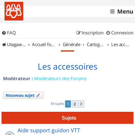
Menu
FAQ
Inscription
Connexion
UtagawaVTT (Randos VTT et VTTAE avec traces GPS)
Accueil forum
Générale
Cartographie et GPS
Les accessoires
Les accessoires
Modérateur :
Modérateurs des Forums
Nouveau sujet
59 sujets
1
2
Suivant
Sujets
Aide support guidon VTT