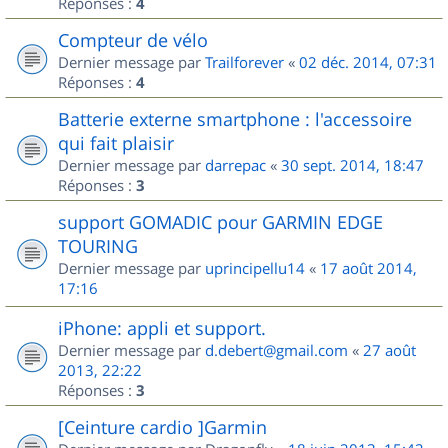
Réponses :
4
Compteur de vélo
Dernier message par
Trailforever
«
02 déc. 2014, 07:31
Réponses :
4
Batterie externe smartphone : l'accessoire
qui fait plaisir
Dernier message par
darrepac
«
30 sept. 2014, 18:47
Réponses :
3
support GOMADIC pour GARMIN EDGE
TOURING
Dernier message par
uprincipellu14
«
17 août 2014,
17:16
iPhone: appli et support.
Dernier message par
d.debert@gmail.com
«
27 août
2013, 22:22
Réponses :
3
[Ceinture cardio ]Garmin