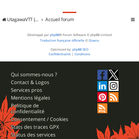
UtagawaVTT (Randos VTT et VTTAE avec traces GPS)
Accueil forum
Développé par
phpBB
® Forum Software © phpBB Limited
Traduction française officielle
©
Qiaeru
Optimized by:
phpBB SEO
Confidentialité
|
Conditions
Qui sommes-nous ?
Contact & Logos
Services pros
Mentions légales
Politique de
confidentialité
Consentement / Cookies
Stats des traces GPX
Status des services