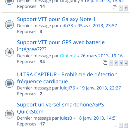
Dernier message par
Dragonfly
«
18 juin 2013, 15:42
Réponses :
14
1
2
Support VTT pour Galaxy Note 1
Dernier message par
ddb73
«
05 avr. 2013, 23:57
Réponses :
3
Support VTT pour GPS avec batterie
intégrée????
Dernier message par
Gibfen2
«
26 mars 2013, 19:16
Réponses :
34
1
2
3
4
ULTRA CAPTEUR - Problème de détection
fréquence cardiaque.
Dernier message par
luidji76
«
19 janv. 2013, 22:27
Réponses :
2
Support universel smartphone/GPS
QuickStem
Dernier message par
JulesB
«
18 janv. 2013, 14:51
Réponses :
17
1
2