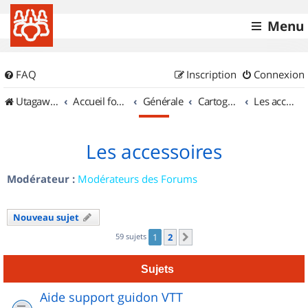
Menu
FAQ
Inscription
Connexion
UtagawaVTT (Randos VTT et VTTAE avec traces GPS)
Accueil forum
Générale
Cartographie et GPS
Les accessoires
Les accessoires
Modérateur :
Modérateurs des Forums
Nouveau sujet
59 sujets
1
2
Suivant
Sujets
Aide support guidon VTT