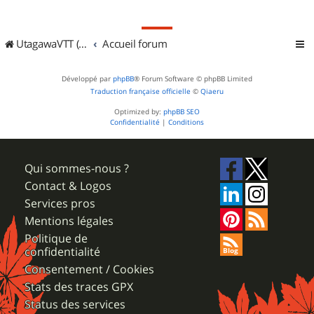
UtagawaVTT (Randos VTT et VTTAE avec traces GPS)
Accueil forum
Développé par
phpBB
® Forum Software © phpBB Limited
Traduction française officielle
©
Qiaeru
Optimized by:
phpBB SEO
Confidentialité
|
Conditions
Qui sommes-nous ?
Contact & Logos
Services pros
Mentions légales
Politique de
confidentialité
Consentement / Cookies
Stats des traces GPX
Status des services