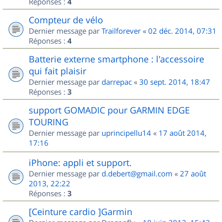
Réponses :
4
Compteur de vélo
Dernier message par
Trailforever
«
02 déc. 2014, 07:31
Réponses :
4
Batterie externe smartphone : l'accessoire
qui fait plaisir
Dernier message par
darrepac
«
30 sept. 2014, 18:47
Réponses :
3
support GOMADIC pour GARMIN EDGE
TOURING
Dernier message par
uprincipellu14
«
17 août 2014,
17:16
iPhone: appli et support.
Dernier message par
d.debert@gmail.com
«
27 août
2013, 22:22
Réponses :
3
[Ceinture cardio ]Garmin