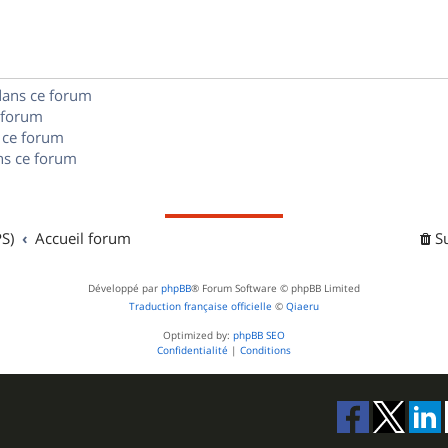
e
o
s
s
n
e
s
s
dans ce forum
 forum
e
 ce forum
s ce forum
s
S)
Accueil forum
S
Développé par
phpBB
® Forum Software © phpBB Limited
Traduction française officielle
©
Qiaeru
Optimized by:
phpBB SEO
Confidentialité
|
Conditions