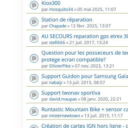
Kiox300
par
mosquito34
»
05 mai 2025, 11:07
Station de réparation
par
Chapade
»
12 févr. 2025, 13:07
AU SECOURS reparation gps etrex 3
par
stefi666
»
21 juil. 2017, 13:24
Question pour les posseceurs de te
protege ecran compatible?
par
OlivierPike
»
07 nov. 2023, 13:21
Support Guidon pour Samsung Galax
par
nabaiji
»
13 juil. 2015, 08:57
Support twonav sportiva
par
david.maupas
»
08 janv. 2020, 22:21
Runtastic Mountain Bike + sensor c
par
misternewtown
»
13 juil. 2015, 11:17
Création de cartes IGN hors ligne - c