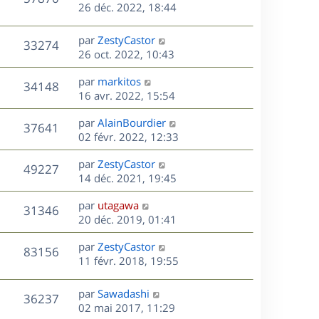
e
e
26 déc. 2022, 18:44
i
m
s
r
u
e
e
a
s
n
r
s
D
g
par
ZestyCastor
V
33274
e
i
m
s
e
e
26 oct. 2022, 10:43
e
e
a
r
u
s
r
s
D
g
par
markitos
n
V
34148
m
s
e
e
e
16 avr. 2022, 15:54
i
e
a
r
u
e
s
s
D
g
par
AlainBourdier
n
r
V
37641
s
e
e
e
02 févr. 2022, 12:33
i
m
a
r
u
e
e
s
D
g
par
ZestyCastor
n
r
V
s
49227
e
e
e
14 déc. 2021, 19:45
i
m
s
r
u
e
e
a
s
D
par
utagawa
n
r
V
s
31346
g
e
e
20 déc. 2019, 01:41
i
m
s
e
r
u
e
e
a
s
D
par
ZestyCastor
n
r
V
s
83156
g
e
e
11 févr. 2018, 19:55
i
m
s
e
r
u
e
e
a
s
n
r
s
D
g
par
Sawadashi
V
36237
e
i
m
s
e
e
02 mai 2017, 11:29
e
e