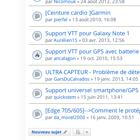
par
Nicomouk
»
24 août 2012, 23:58
[Ceinture cardio ]Garmin
par
pierfel
»
13 août 2010, 16:08
Support VTT pour Galaxy Note 1
par
Aurélien15
»
03 avr. 2013, 12:56
Support VTT pour GPS avec batterie 
par
ancalagon
»
19 oct. 2010, 15:53
ULTRA CAPTEUR - Problème de détec
par
GarsDuCalvados
»
19 janv. 2013, 14:05
Support universel smartphone/GPS
par
quickstem
»
15 juin 2011, 13:41
[Edge 705/605]-->Comment le protég
par
da_morel2000
»
16 janv. 2009, 10:51
Nouveau sujet