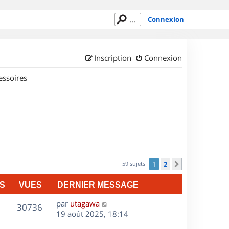
Connexion
Inscription
Connexion
essoires
59 sujets
1
2
Suivant
S
VUES
DERNIER MESSAGE
D
par
utagawa
V
30736
e
19 août 2025, 18:14
r
u