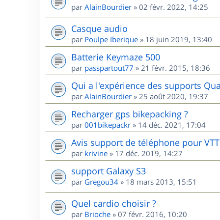
par
AlainBourdier
»
02 févr. 2022, 14:25
Casque audio
par
Poulpe Iberique
»
18 juin 2019, 13:40
Batterie Keymaze 500
par
passpartout77
»
21 févr. 2015, 18:36
Qui a l'expérience des supports Qua
par
AlainBourdier
»
25 août 2020, 19:37
Recharger gps bikepacking ?
par
001bikepackr
»
14 déc. 2021, 17:04
Avis support de téléphone pour VTT
par
krivine
»
17 déc. 2019, 14:27
support Galaxy S3
par
Gregou34
»
18 mars 2013, 15:51
Quel cardio choisir ?
par
Brioche
»
07 févr. 2016, 10:20