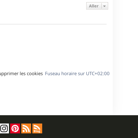
e
s
s
g
Aller
r
s
e
m
a
e
g
s
e
s
a
g
e
upprimer les cookies
Fuseau horaire sur
UTC+02:00