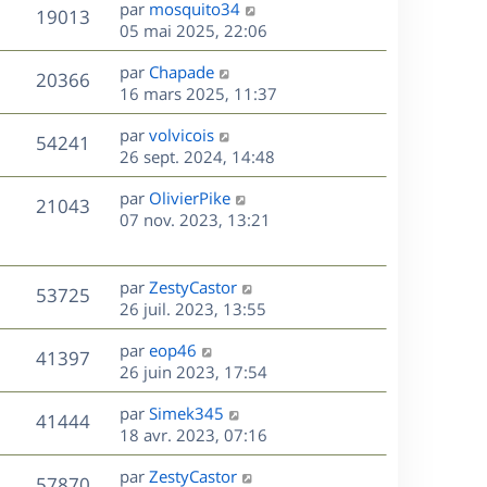
D
par
mosquito34
n
V
19013
e
e
05 mai 2025, 22:06
i
r
u
e
s
D
par
Chapade
n
r
V
20366
e
e
16 mars 2025, 11:37
i
m
r
u
e
e
s
D
par
volvicois
n
r
V
s
54241
e
e
26 sept. 2024, 14:48
i
m
s
r
u
e
e
a
s
D
par
OlivierPike
n
r
V
s
21043
g
e
e
07 nov. 2023, 13:21
i
m
s
e
r
u
e
e
a
s
n
r
s
g
e
i
m
D
par
ZestyCastor
s
e
V
53725
e
e
e
26 juil. 2023, 13:55
a
s
r
s
r
u
g
m
D
par
eop46
s
n
e
V
41397
e
e
e
26 juin 2023, 17:54
a
i
s
r
u
g
e
s
D
par
Simek345
s
n
e
r
V
41444
e
e
18 avr. 2023, 07:16
a
i
m
r
u
g
e
e
s
D
par
ZestyCastor
n
e
r
V
s
57870