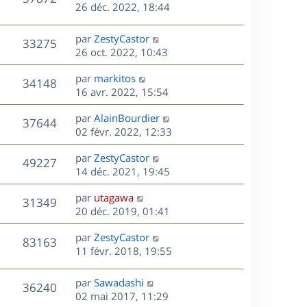
e
e
26 déc. 2022, 18:44
i
m
s
r
u
e
e
a
s
n
r
s
D
g
par
ZestyCastor
V
33275
e
i
m
s
e
e
26 oct. 2022, 10:43
e
e
a
r
u
s
r
s
D
g
par
markitos
n
V
34148
m
s
e
e
e
16 avr. 2022, 15:54
i
e
a
r
u
e
s
s
D
g
par
AlainBourdier
n
r
V
37644
s
e
e
e
02 févr. 2022, 12:33
i
m
a
r
u
e
e
s
D
g
par
ZestyCastor
n
r
V
s
49227
e
e
e
14 déc. 2021, 19:45
i
m
s
r
u
e
e
a
s
D
par
utagawa
n
r
V
s
31349
g
e
e
20 déc. 2019, 01:41
i
m
s
e
r
u
e
e
a
s
D
par
ZestyCastor
n
r
V
s
83163
g
e
e
11 févr. 2018, 19:55
i
m
s
e
r
u
e
e
a
s
n
r
s
D
g
par
Sawadashi
V
36240
e
i
m
s
e
e
02 mai 2017, 11:29
e
e