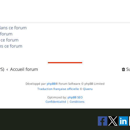
e
o
s
s
n
e
s
s
dans ce forum
 forum
e
 ce forum
s ce forum
s
S)
Accueil forum
S
Développé par
phpBB
® Forum Software © phpBB Limited
Traduction française officielle
©
Qiaeru
Optimized by:
phpBB SEO
Confidentialité
|
Conditions