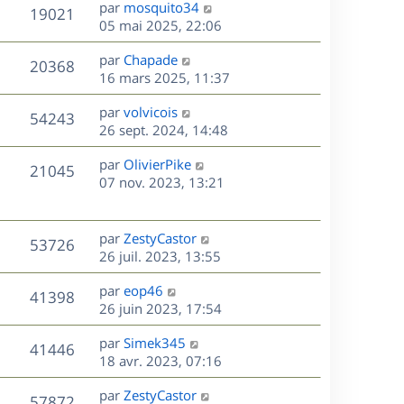
D
par
mosquito34
n
V
19021
e
e
05 mai 2025, 22:06
i
r
u
e
s
D
par
Chapade
n
r
V
20368
e
e
16 mars 2025, 11:37
i
m
r
u
e
e
s
D
par
volvicois
n
r
V
s
54243
e
e
26 sept. 2024, 14:48
i
m
s
r
u
e
e
a
s
D
par
OlivierPike
n
r
V
s
21045
g
e
e
07 nov. 2023, 13:21
i
m
s
e
r
u
e
e
a
s
n
r
s
g
e
i
m
D
par
ZestyCastor
s
e
V
53726
e
e
e
26 juil. 2023, 13:55
a
s
r
s
r
u
g
m
D
par
eop46
s
n
e
V
41398
e
e
e
26 juin 2023, 17:54
a
i
s
r
u
g
e
s
D
par
Simek345
s
n
e
r
V
41446
e
e
18 avr. 2023, 07:16
a
i
m
r
u
g
e
e
s
D
par
ZestyCastor
n
e
r
V
s
57872