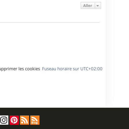
e
s
s
g
Aller
r
s
e
m
a
e
g
s
e
s
a
g
e
upprimer les cookies
Fuseau horaire sur
UTC+02:00