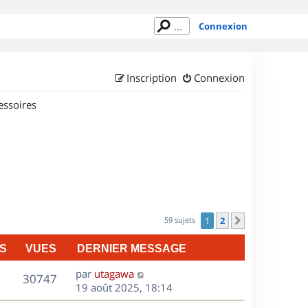
Connexion
Inscription
Connexion
essoires
59 sujets
1
2
Suivant
S
VUES
DERNIER MESSAGE
D
par
utagawa
V
30747
e
19 août 2025, 18:14
r
u