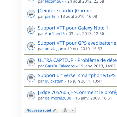
par
Nicomouk
»
24 août 2012, 23:58
[Ceinture cardio ]Garmin
par
pierfel
»
13 août 2010, 16:08
Support VTT pour Galaxy Note 1
par
Aurélien15
»
03 avr. 2013, 12:56
Support VTT pour GPS avec batterie 
par
ancalagon
»
19 oct. 2010, 15:53
ULTRA CAPTEUR - Problème de détec
par
GarsDuCalvados
»
19 janv. 2013, 14:05
Support universel smartphone/GPS
par
quickstem
»
15 juin 2011, 13:41
[Edge 705/605]-->Comment le protég
par
da_morel2000
»
16 janv. 2009, 10:51
Nouveau sujet