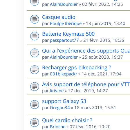
par
AlainBourdier
»
02 févr. 2022, 14:25
Casque audio
par
Poulpe Iberique
»
18 juin 2019, 13:40
Batterie Keymaze 500
par
passpartout77
»
21 févr. 2015, 18:36
Qui a l'expérience des supports Qua
par
AlainBourdier
»
25 août 2020, 19:37
Recharger gps bikepacking ?
par
001bikepackr
»
14 déc. 2021, 17:04
Avis support de téléphone pour VTT
par
krivine
»
17 déc. 2019, 14:27
support Galaxy S3
par
Gregou34
»
18 mars 2013, 15:51
Quel cardio choisir ?
par
Brioche
»
07 févr. 2016, 10:20