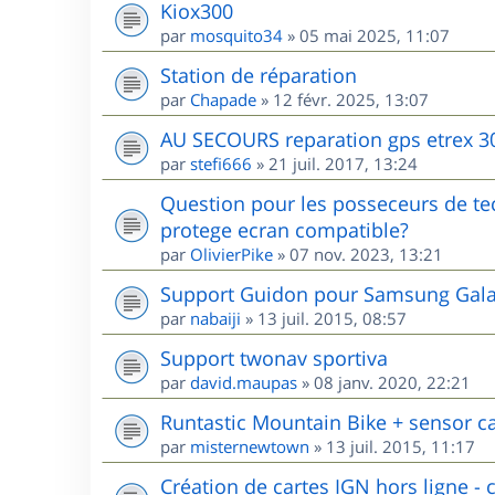
Kiox300
par
mosquito34
»
05 mai 2025, 11:07
Station de réparation
par
Chapade
»
12 févr. 2025, 13:07
AU SECOURS reparation gps etrex 3
par
stefi666
»
21 juil. 2017, 13:24
Question pour les posseceurs de te
protege ecran compatible?
par
OlivierPike
»
07 nov. 2023, 13:21
Support Guidon pour Samsung Galax
par
nabaiji
»
13 juil. 2015, 08:57
Support twonav sportiva
par
david.maupas
»
08 janv. 2020, 22:21
Runtastic Mountain Bike + sensor c
par
misternewtown
»
13 juil. 2015, 11:17
Création de cartes IGN hors ligne - c