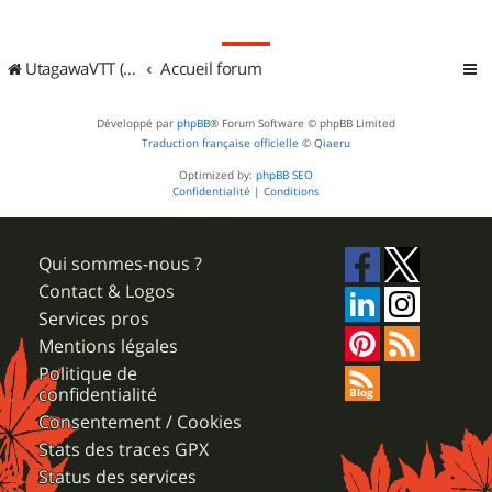
UtagawaVTT (Randos VTT et VTTAE avec traces GPS)
Accueil forum
Développé par
phpBB
® Forum Software © phpBB Limited
Traduction française officielle
©
Qiaeru
Optimized by:
phpBB SEO
Confidentialité
|
Conditions
Qui sommes-nous ?
Contact & Logos
Services pros
Mentions légales
Politique de
confidentialité
Consentement / Cookies
Stats des traces GPX
Status des services