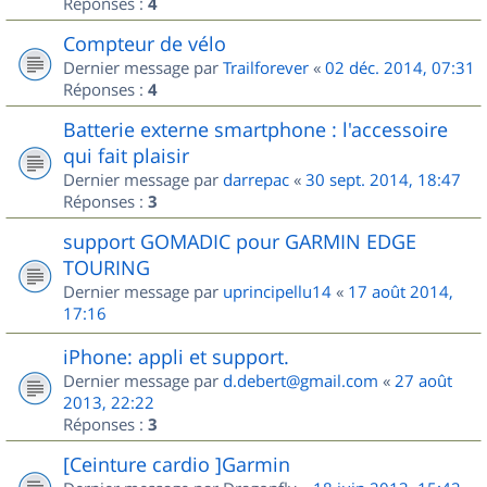
Réponses :
4
Compteur de vélo
Dernier message par
Trailforever
«
02 déc. 2014, 07:31
Réponses :
4
Batterie externe smartphone : l'accessoire
qui fait plaisir
Dernier message par
darrepac
«
30 sept. 2014, 18:47
Réponses :
3
support GOMADIC pour GARMIN EDGE
TOURING
Dernier message par
uprincipellu14
«
17 août 2014,
17:16
iPhone: appli et support.
Dernier message par
d.debert@gmail.com
«
27 août
2013, 22:22
Réponses :
3
[Ceinture cardio ]Garmin