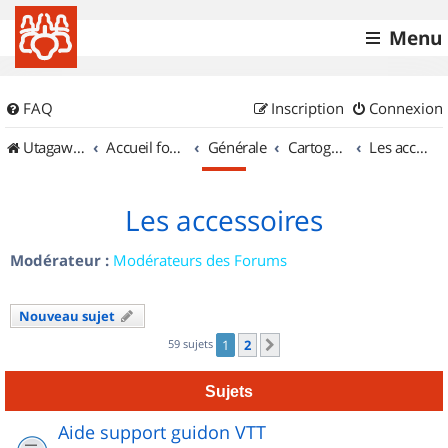
Menu
FAQ
Inscription
Connexion
UtagawaVTT (Randos VTT et VTTAE avec traces GPS)
Accueil forum
Générale
Cartographie et GPS
Les accessoires
Les accessoires
Modérateur :
Modérateurs des Forums
Nouveau sujet
59 sujets
1
2
Suivant
Sujets
Aide support guidon VTT