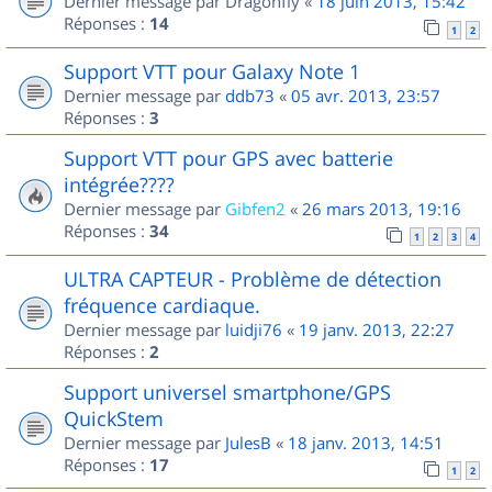
Dernier message par
Dragonfly
«
18 juin 2013, 15:42
Réponses :
14
1
2
Support VTT pour Galaxy Note 1
Dernier message par
ddb73
«
05 avr. 2013, 23:57
Réponses :
3
Support VTT pour GPS avec batterie
intégrée????
Dernier message par
Gibfen2
«
26 mars 2013, 19:16
Réponses :
34
1
2
3
4
ULTRA CAPTEUR - Problème de détection
fréquence cardiaque.
Dernier message par
luidji76
«
19 janv. 2013, 22:27
Réponses :
2
Support universel smartphone/GPS
QuickStem
Dernier message par
JulesB
«
18 janv. 2013, 14:51
Réponses :
17
1
2