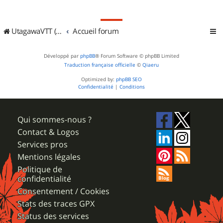
UtagawaVTT (Randos VTT et VTTAE avec traces GPS)
Accueil forum
Développé par
phpBB
® Forum Software © phpBB Limited
Traduction française officielle
©
Qiaeru
Optimized by:
phpBB SEO
Confidentialité
|
Conditions
Qui sommes-nous ?
Contact & Logos
Services pros
Mentions légales
Politique de
confidentialité
Consentement / Cookies
Stats des traces GPX
Status des services