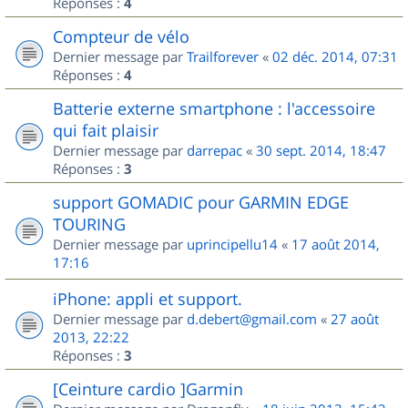
Réponses :
4
Compteur de vélo
Dernier message par
Trailforever
«
02 déc. 2014, 07:31
Réponses :
4
Batterie externe smartphone : l'accessoire
qui fait plaisir
Dernier message par
darrepac
«
30 sept. 2014, 18:47
Réponses :
3
support GOMADIC pour GARMIN EDGE
TOURING
Dernier message par
uprincipellu14
«
17 août 2014,
17:16
iPhone: appli et support.
Dernier message par
d.debert@gmail.com
«
27 août
2013, 22:22
Réponses :
3
[Ceinture cardio ]Garmin