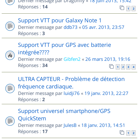
Dernier message par
Dragonfly
«
18 juin 2013, 15:42
Réponses :
14
1
2
Support VTT pour Galaxy Note 1
Dernier message par
ddb73
«
05 avr. 2013, 23:57
Réponses :
3
Support VTT pour GPS avec batterie
intégrée????
Dernier message par
Gibfen2
«
26 mars 2013, 19:16
Réponses :
34
1
2
3
4
ULTRA CAPTEUR - Problème de détection
fréquence cardiaque.
Dernier message par
luidji76
«
19 janv. 2013, 22:27
Réponses :
2
Support universel smartphone/GPS
QuickStem
Dernier message par
JulesB
«
18 janv. 2013, 14:51
Réponses :
17
1
2