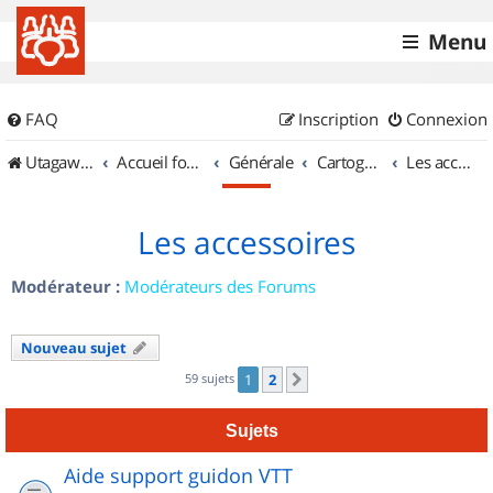
Menu
FAQ
Inscription
Connexion
UtagawaVTT (Randos VTT et VTTAE avec traces GPS)
Accueil forum
Générale
Cartographie et GPS
Les accessoires
Les accessoires
Modérateur :
Modérateurs des Forums
Nouveau sujet
59 sujets
1
2
Suivant
Sujets
Aide support guidon VTT