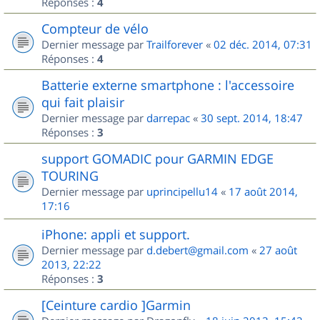
Réponses :
4
Compteur de vélo
Dernier message par
Trailforever
«
02 déc. 2014, 07:31
Réponses :
4
Batterie externe smartphone : l'accessoire
qui fait plaisir
Dernier message par
darrepac
«
30 sept. 2014, 18:47
Réponses :
3
support GOMADIC pour GARMIN EDGE
TOURING
Dernier message par
uprincipellu14
«
17 août 2014,
17:16
iPhone: appli et support.
Dernier message par
d.debert@gmail.com
«
27 août
2013, 22:22
Réponses :
3
[Ceinture cardio ]Garmin