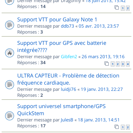
Dernier message par
Dragonfly
«
18 juin 2013, 15:42
Réponses :
14
1
2
Support VTT pour Galaxy Note 1
Dernier message par
ddb73
«
05 avr. 2013, 23:57
Réponses :
3
Support VTT pour GPS avec batterie
intégrée????
Dernier message par
Gibfen2
«
26 mars 2013, 19:16
Réponses :
34
1
2
3
4
ULTRA CAPTEUR - Problème de détection
fréquence cardiaque.
Dernier message par
luidji76
«
19 janv. 2013, 22:27
Réponses :
2
Support universel smartphone/GPS
QuickStem
Dernier message par
JulesB
«
18 janv. 2013, 14:51
Réponses :
17
1
2