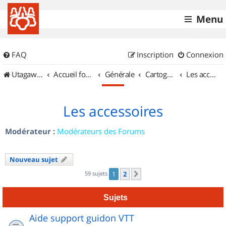
Menu
FAQ
Inscription
Connexion
UtagawaVTT (Randos VTT et VTTAE avec traces GPS)
Accueil forum
Générale
Cartographie et GPS
Les accessoires
Les accessoires
Modérateur :
Modérateurs des Forums
Nouveau sujet
59 sujets
1
2
Suivant
Sujets
Aide support guidon VTT