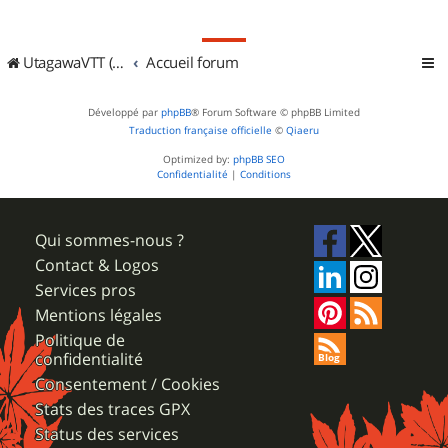
UtagawaVTT (Randos VTT et VTTAE avec traces GPS)
Accueil forum
Développé par
phpBB
® Forum Software © phpBB Limited
Traduction française officielle
©
Qiaeru
Optimized by:
phpBB SEO
Confidentialité
|
Conditions
Qui sommes-nous ?
Contact & Logos
Services pros
Mentions légales
Politique de
confidentialité
Consentement / Cookies
Stats des traces GPX
Status des services