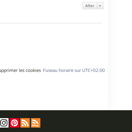
e
s
s
g
Aller
r
s
e
m
a
e
g
s
e
s
a
g
e
upprimer les cookies
Fuseau horaire sur
UTC+02:00