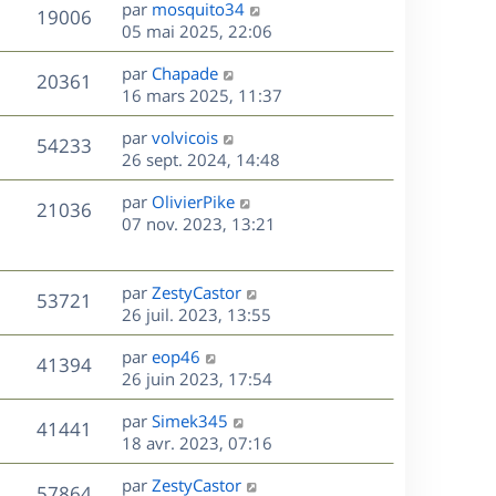
D
par
mosquito34
n
V
19006
e
e
05 mai 2025, 22:06
i
r
u
e
s
D
par
Chapade
n
r
V
20361
e
e
16 mars 2025, 11:37
i
m
r
u
e
e
s
D
par
volvicois
n
r
V
s
54233
e
e
26 sept. 2024, 14:48
i
m
s
r
u
e
e
a
s
D
par
OlivierPike
n
r
V
s
21036
g
e
e
07 nov. 2023, 13:21
i
m
s
e
r
u
e
e
a
s
n
r
s
g
e
i
m
D
par
ZestyCastor
s
e
V
53721
e
e
e
26 juil. 2023, 13:55
a
s
r
s
r
u
g
m
D
par
eop46
s
n
e
V
41394
e
e
e
26 juin 2023, 17:54
a
i
s
r
u
g
e
s
D
par
Simek345
s
n
e
r
V
41441
e
e
18 avr. 2023, 07:16
a
i
m
r
u
g
e
e
s
D
par
ZestyCastor
n
e
r
V
s
57864