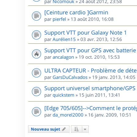
par
Nicomouk
»
24 août 2012, 23:58
[Ceinture cardio ]Garmin
par
pierfel
»
13 août 2010, 16:08
Support VTT pour Galaxy Note 1
par
Aurélien15
»
03 avr. 2013, 12:56
Support VTT pour GPS avec batterie 
par
ancalagon
»
19 oct. 2010, 15:53
ULTRA CAPTEUR - Problème de détec
par
GarsDuCalvados
»
19 janv. 2013, 14:05
Support universel smartphone/GPS
par
quickstem
»
15 juin 2011, 13:41
[Edge 705/605]-->Comment le protég
par
da_morel2000
»
16 janv. 2009, 10:51
Nouveau sujet