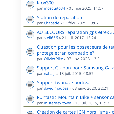
Kiox300
par
mosquito34
»
05 mai 2025, 11:07
Station de réparation
par
Chapade
»
12 févr. 2025, 13:07
AU SECOURS reparation gps etrex 3
par
stefi666
»
21 juil. 2017, 13:24
Question pour les posseceurs de te
protege ecran compatible?
par
OlivierPike
»
07 nov. 2023, 13:21
Support Guidon pour Samsung Galax
par
nabaiji
»
13 juil. 2015, 08:57
Support twonav sportiva
par
david.maupas
»
08 janv. 2020, 22:21
Runtastic Mountain Bike + sensor c
par
misternewtown
»
13 juil. 2015, 11:17
Création de cartes IGN hors ligne - c