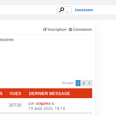
Connexion
Inscription
Connexion
essoires
59 sujets
1
2
Suivant
S
VUES
DERNIER MESSAGE
D
par
utagawa
V
30730
e
19 août 2025, 18:14
r
u