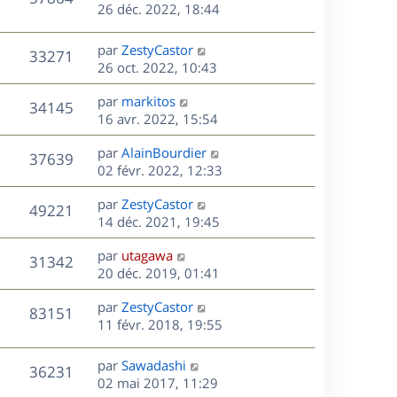
e
e
26 déc. 2022, 18:44
i
m
s
r
u
e
e
a
s
n
r
s
D
g
par
ZestyCastor
V
33271
e
i
m
s
e
e
26 oct. 2022, 10:43
e
e
a
r
u
s
r
s
D
g
par
markitos
n
V
34145
m
s
e
e
e
16 avr. 2022, 15:54
i
e
a
r
u
e
s
s
D
g
par
AlainBourdier
n
r
V
37639
s
e
e
e
02 févr. 2022, 12:33
i
m
a
r
u
e
e
s
D
g
par
ZestyCastor
n
r
V
s
49221
e
e
e
14 déc. 2021, 19:45
i
m
s
r
u
e
e
a
s
D
par
utagawa
n
r
V
s
31342
g
e
e
20 déc. 2019, 01:41
i
m
s
e
r
u
e
e
a
s
D
par
ZestyCastor
n
r
V
s
83151
g
e
e
11 févr. 2018, 19:55
i
m
s
e
r
u
e
e
a
s
n
r
s
D
g
par
Sawadashi
V
36231
e
i
m
s
e
e
02 mai 2017, 11:29
e
e