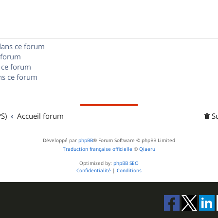
e
o
s
s
n
e
s
s
dans ce forum
 forum
e
 ce forum
s ce forum
s
S)
Accueil forum
S
Développé par
phpBB
® Forum Software © phpBB Limited
Traduction française officielle
©
Qiaeru
Optimized by:
phpBB SEO
Confidentialité
|
Conditions