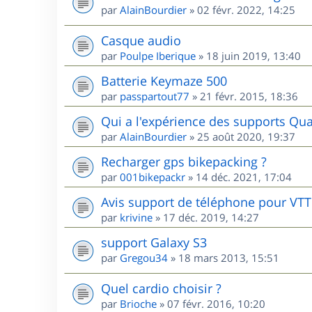
par
AlainBourdier
»
02 févr. 2022, 14:25
Casque audio
par
Poulpe Iberique
»
18 juin 2019, 13:40
Batterie Keymaze 500
par
passpartout77
»
21 févr. 2015, 18:36
Qui a l'expérience des supports Qua
par
AlainBourdier
»
25 août 2020, 19:37
Recharger gps bikepacking ?
par
001bikepackr
»
14 déc. 2021, 17:04
Avis support de téléphone pour VTT
par
krivine
»
17 déc. 2019, 14:27
support Galaxy S3
par
Gregou34
»
18 mars 2013, 15:51
Quel cardio choisir ?
par
Brioche
»
07 févr. 2016, 10:20