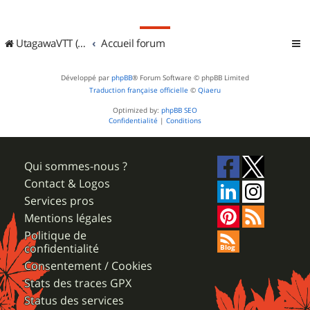
UtagawaVTT (Randos VTT et VTTAE avec traces GPS)
Accueil forum
Développé par
phpBB
® Forum Software © phpBB Limited
Traduction française officielle
©
Qiaeru
Optimized by:
phpBB SEO
Confidentialité
|
Conditions
Qui sommes-nous ?
Contact & Logos
Services pros
Mentions légales
Politique de
confidentialité
Consentement / Cookies
Stats des traces GPX
Status des services