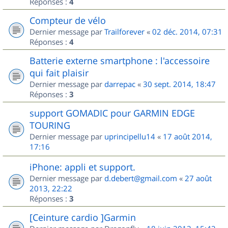
Réponses :
4
Compteur de vélo
Dernier message par
Trailforever
«
02 déc. 2014, 07:31
Réponses :
4
Batterie externe smartphone : l'accessoire
qui fait plaisir
Dernier message par
darrepac
«
30 sept. 2014, 18:47
Réponses :
3
support GOMADIC pour GARMIN EDGE
TOURING
Dernier message par
uprincipellu14
«
17 août 2014,
17:16
iPhone: appli et support.
Dernier message par
d.debert@gmail.com
«
27 août
2013, 22:22
Réponses :
3
[Ceinture cardio ]Garmin