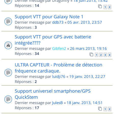
Dernier message par
Dragonfly
«
18 juin 2013, 15:42
Réponses :
14
1
2
Support VTT pour Galaxy Note 1
Dernier message par
ddb73
«
05 avr. 2013, 23:57
Réponses :
3
Support VTT pour GPS avec batterie
intégrée????
Dernier message par
Gibfen2
«
26 mars 2013, 19:16
Réponses :
34
1
2
3
4
ULTRA CAPTEUR - Problème de détection
fréquence cardiaque.
Dernier message par
luidji76
«
19 janv. 2013, 22:27
Réponses :
2
Support universel smartphone/GPS
QuickStem
Dernier message par
JulesB
«
18 janv. 2013, 14:51
Réponses :
17
1
2