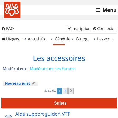
Menu
FAQ
Inscription
Connexion
UtagawaVTT (Randos VTT et VTTAE avec traces GPS)
Accueil forum
Générale
Cartographie et GPS
Les accessoires
Les accessoires
Modérateur :
Modérateurs des Forums
Nouveau sujet
59 sujets
1
2
Suivant
Sujets
Aide support guidon VTT