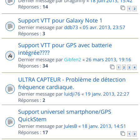
Dernier message par
Dragonfly
«
18 juin 2013, 15:42
Réponses :
14
1
2
Support VTT pour Galaxy Note 1
Dernier message par
ddb73
«
05 avr. 2013, 23:57
Réponses :
3
Support VTT pour GPS avec batterie
intégrée????
Dernier message par
Gibfen2
«
26 mars 2013, 19:16
Réponses :
34
1
2
3
4
ULTRA CAPTEUR - Problème de détection
fréquence cardiaque.
Dernier message par
luidji76
«
19 janv. 2013, 22:27
Réponses :
2
Support universel smartphone/GPS
QuickStem
Dernier message par
JulesB
«
18 janv. 2013, 14:51
Réponses :
17
1
2