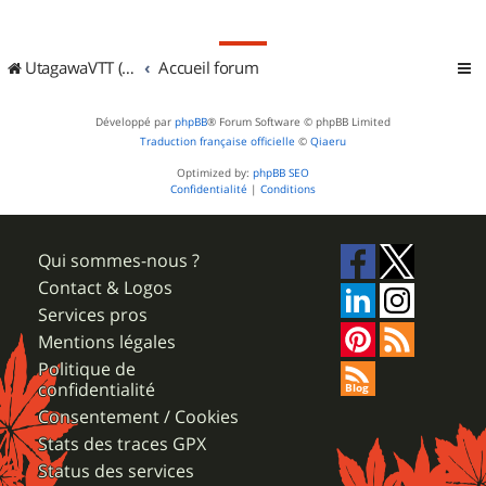
UtagawaVTT (Randos VTT et VTTAE avec traces GPS)
Accueil forum
Développé par
phpBB
® Forum Software © phpBB Limited
Traduction française officielle
©
Qiaeru
Optimized by:
phpBB SEO
Confidentialité
|
Conditions
Qui sommes-nous ?
Contact & Logos
Services pros
Mentions légales
Politique de
confidentialité
Consentement / Cookies
Stats des traces GPX
Status des services