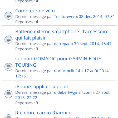
Réponses :
4
Compteur de vélo
Dernier message par
Trailforever
«
02 déc. 2014, 07:31
Réponses :
4
Batterie externe smartphone : l'accessoire
qui fait plaisir
Dernier message par
darrepac
«
30 sept. 2014, 18:47
Réponses :
3
support GOMADIC pour GARMIN EDGE
TOURING
Dernier message par
uprincipellu14
«
17 août 2014,
17:16
iPhone: appli et support.
Dernier message par
d.debert@gmail.com
«
27 août
2013, 22:22
Réponses :
3
[Ceinture cardio ]Garmin