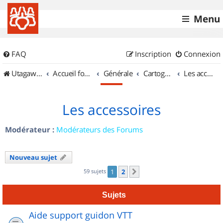
Menu
FAQ
Inscription
Connexion
UtagawaVTT (Randos VTT et VTTAE avec traces GPS)
Accueil forum
Générale
Cartographie et GPS
Les accessoires
Les accessoires
Modérateur :
Modérateurs des Forums
Nouveau sujet
59 sujets
1
2
Suivant
Sujets
Aide support guidon VTT