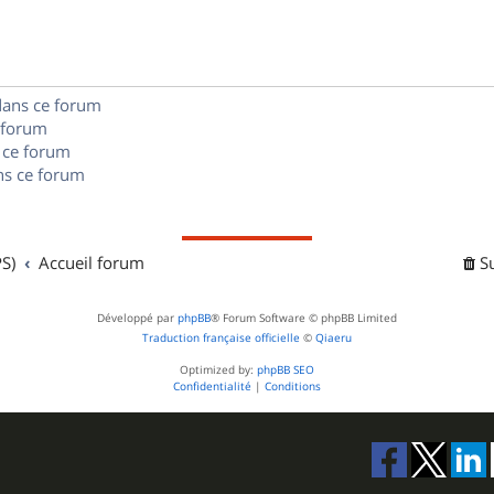
e
o
s
s
n
e
s
s
dans ce forum
 forum
e
 ce forum
s ce forum
s
S)
Accueil forum
S
Développé par
phpBB
® Forum Software © phpBB Limited
Traduction française officielle
©
Qiaeru
Optimized by:
phpBB SEO
Confidentialité
|
Conditions