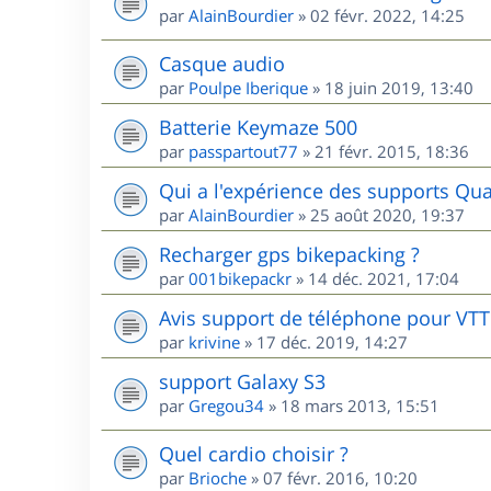
par
AlainBourdier
»
02 févr. 2022, 14:25
Casque audio
par
Poulpe Iberique
»
18 juin 2019, 13:40
Batterie Keymaze 500
par
passpartout77
»
21 févr. 2015, 18:36
Qui a l'expérience des supports Qua
par
AlainBourdier
»
25 août 2020, 19:37
Recharger gps bikepacking ?
par
001bikepackr
»
14 déc. 2021, 17:04
Avis support de téléphone pour VTT
par
krivine
»
17 déc. 2019, 14:27
support Galaxy S3
par
Gregou34
»
18 mars 2013, 15:51
Quel cardio choisir ?
par
Brioche
»
07 févr. 2016, 10:20