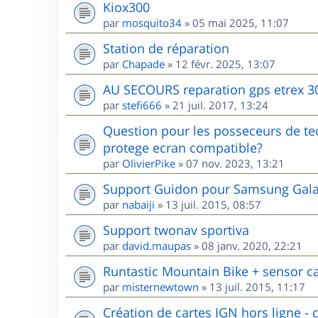
Kiox300
par
mosquito34
»
05 mai 2025, 11:07
Station de réparation
par
Chapade
»
12 févr. 2025, 13:07
AU SECOURS reparation gps etrex 3
par
stefi666
»
21 juil. 2017, 13:24
Question pour les posseceurs de te
protege ecran compatible?
par
OlivierPike
»
07 nov. 2023, 13:21
Support Guidon pour Samsung Galax
par
nabaiji
»
13 juil. 2015, 08:57
Support twonav sportiva
par
david.maupas
»
08 janv. 2020, 22:21
Runtastic Mountain Bike + sensor c
par
misternewtown
»
13 juil. 2015, 11:17
Création de cartes IGN hors ligne - c