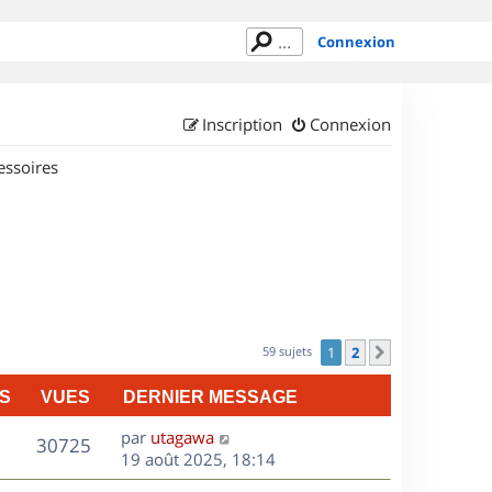
Connexion
Inscription
Connexion
essoires
59 sujets
1
2
Suivant
S
VUES
DERNIER MESSAGE
D
par
utagawa
V
30725
e
19 août 2025, 18:14
r
u