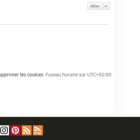
e
s
s
g
Aller
r
s
e
m
a
e
g
s
e
s
a
g
e
upprimer les cookies
Fuseau horaire sur
UTC+02:00