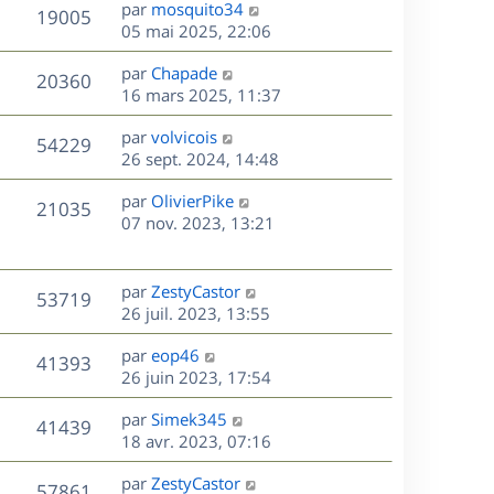
D
par
mosquito34
n
V
19005
e
e
05 mai 2025, 22:06
i
r
u
e
s
D
par
Chapade
n
r
V
20360
e
e
16 mars 2025, 11:37
i
m
r
u
e
e
s
D
par
volvicois
n
r
V
s
54229
e
e
26 sept. 2024, 14:48
i
m
s
r
u
e
e
a
s
D
par
OlivierPike
n
r
V
s
21035
g
e
e
07 nov. 2023, 13:21
i
m
s
e
r
u
e
e
a
s
n
r
s
g
e
i
m
D
par
ZestyCastor
s
e
V
53719
e
e
e
26 juil. 2023, 13:55
a
s
r
s
r
u
g
m
D
par
eop46
s
n
e
V
41393
e
e
e
26 juin 2023, 17:54
a
i
s
r
u
g
e
s
D
par
Simek345
s
n
e
r
V
41439
e
e
18 avr. 2023, 07:16
a
i
m
r
u
g
e
e
s
D
par
ZestyCastor
n
e
r
V
s
57861