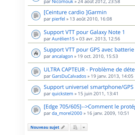
par
Nicomouk
»
24 août 2012, 23:58
[Ceinture cardio ]Garmin
par
pierfel
»
13 août 2010, 16:08
Support VTT pour Galaxy Note 1
par
Aurélien15
»
03 avr. 2013, 12:56
Support VTT pour GPS avec batterie 
par
ancalagon
»
19 oct. 2010, 15:53
ULTRA CAPTEUR - Problème de détec
par
GarsDuCalvados
»
19 janv. 2013, 14:05
Support universel smartphone/GPS
par
quickstem
»
15 juin 2011, 13:41
[Edge 705/605]-->Comment le protég
par
da_morel2000
»
16 janv. 2009, 10:51
Nouveau sujet