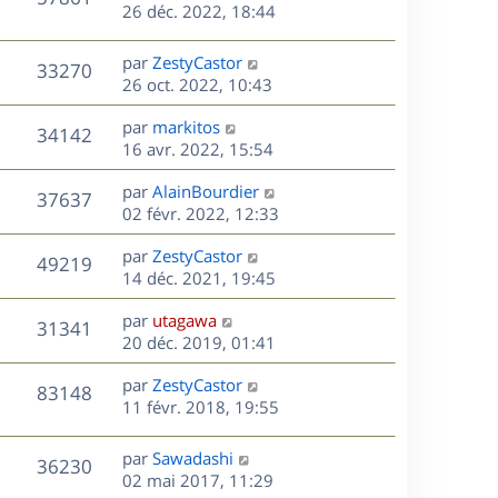
e
e
26 déc. 2022, 18:44
i
m
s
r
u
e
e
a
s
n
r
s
D
g
par
ZestyCastor
V
33270
e
i
m
s
e
e
26 oct. 2022, 10:43
e
e
a
r
u
s
r
s
D
g
par
markitos
n
V
34142
m
s
e
e
e
16 avr. 2022, 15:54
i
e
a
r
u
e
s
s
D
g
par
AlainBourdier
n
r
V
37637
s
e
e
e
02 févr. 2022, 12:33
i
m
a
r
u
e
e
s
D
g
par
ZestyCastor
n
r
V
s
49219
e
e
e
14 déc. 2021, 19:45
i
m
s
r
u
e
e
a
s
D
par
utagawa
n
r
V
s
31341
g
e
e
20 déc. 2019, 01:41
i
m
s
e
r
u
e
e
a
s
D
par
ZestyCastor
n
r
V
s
83148
g
e
e
11 févr. 2018, 19:55
i
m
s
e
r
u
e
e
a
s
n
r
s
D
g
par
Sawadashi
V
36230
e
i
m
s
e
e
02 mai 2017, 11:29
e
e