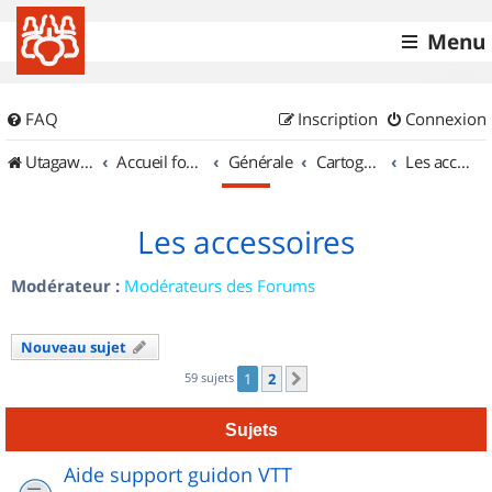
Menu
FAQ
Inscription
Connexion
UtagawaVTT (Randos VTT et VTTAE avec traces GPS)
Accueil forum
Générale
Cartographie et GPS
Les accessoires
Les accessoires
Modérateur :
Modérateurs des Forums
Nouveau sujet
59 sujets
1
2
Suivant
Sujets
Aide support guidon VTT