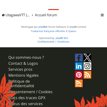
UtagawaVTT (Randos VTT et VTTAE avec traces GPS)
Accueil forum
Développé par
phpBB
® Forum Software © phpBB Limited
Traduction française officielle
©
Qiaeru
Optimized by:
phpBB SEO
Confidentialité
|
Conditions
Qui sommes-nous ?
Contact & Logos
Services pros
Mentions légales
Politique de
confidentialité
Consentement / Cookies
Stats des traces GPX
Status des services