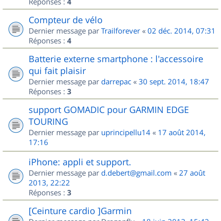
Réponses :
4
Compteur de vélo
Dernier message par
Trailforever
«
02 déc. 2014, 07:31
Réponses :
4
Batterie externe smartphone : l'accessoire
qui fait plaisir
Dernier message par
darrepac
«
30 sept. 2014, 18:47
Réponses :
3
support GOMADIC pour GARMIN EDGE
TOURING
Dernier message par
uprincipellu14
«
17 août 2014,
17:16
iPhone: appli et support.
Dernier message par
d.debert@gmail.com
«
27 août
2013, 22:22
Réponses :
3
[Ceinture cardio ]Garmin