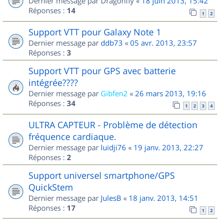
Dernier message par
Dragonfly
«
18 juin 2013, 15:42
Réponses :
14
1
2
Support VTT pour Galaxy Note 1
Dernier message par
ddb73
«
05 avr. 2013, 23:57
Réponses :
3
Support VTT pour GPS avec batterie
intégrée????
Dernier message par
Gibfen2
«
26 mars 2013, 19:16
Réponses :
34
1
2
3
4
ULTRA CAPTEUR - Problème de détection
fréquence cardiaque.
Dernier message par
luidji76
«
19 janv. 2013, 22:27
Réponses :
2
Support universel smartphone/GPS
QuickStem
Dernier message par
JulesB
«
18 janv. 2013, 14:51
Réponses :
17
1
2