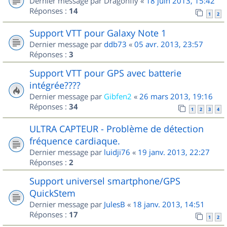
Dernier message par
Dragonfly
«
18 juin 2013, 15:42
Réponses :
14
1
2
Support VTT pour Galaxy Note 1
Dernier message par
ddb73
«
05 avr. 2013, 23:57
Réponses :
3
Support VTT pour GPS avec batterie
intégrée????
Dernier message par
Gibfen2
«
26 mars 2013, 19:16
Réponses :
34
1
2
3
4
ULTRA CAPTEUR - Problème de détection
fréquence cardiaque.
Dernier message par
luidji76
«
19 janv. 2013, 22:27
Réponses :
2
Support universel smartphone/GPS
QuickStem
Dernier message par
JulesB
«
18 janv. 2013, 14:51
Réponses :
17
1
2