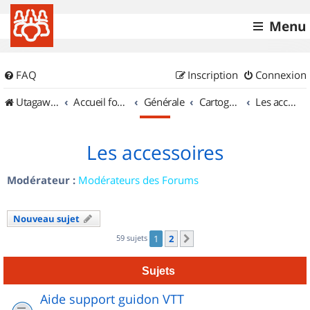
Menu
FAQ
Inscription
Connexion
UtagawaVTT (Randos VTT et VTTAE avec traces GPS)
Accueil forum
Générale
Cartographie et GPS
Les accessoires
Les accessoires
Modérateur :
Modérateurs des Forums
Nouveau sujet
59 sujets
1
2
Suivant
Sujets
Aide support guidon VTT