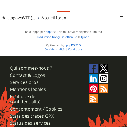
UtagawaVTT (Randos VTT et VTTAE avec traces GPS)
Accueil forum
Développé par
phpBB
® Forum Software © phpBB Limited
Traduction française officielle
©
Qiaeru
Optimized by:
phpBB SEO
Confidentialité
|
Conditions
Qui sommes-nous ?
Contact & Logos
Services pros
Mentions légales
Politique de
confidentialité
Consentement / Cookies
Stats des traces GPX
Status des services