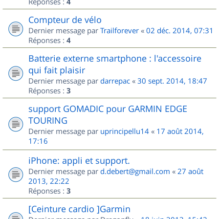
Réponses :
4
Compteur de vélo
Dernier message par
Trailforever
«
02 déc. 2014, 07:31
Réponses :
4
Batterie externe smartphone : l'accessoire
qui fait plaisir
Dernier message par
darrepac
«
30 sept. 2014, 18:47
Réponses :
3
support GOMADIC pour GARMIN EDGE
TOURING
Dernier message par
uprincipellu14
«
17 août 2014,
17:16
iPhone: appli et support.
Dernier message par
d.debert@gmail.com
«
27 août
2013, 22:22
Réponses :
3
[Ceinture cardio ]Garmin