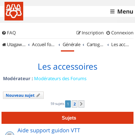
Menu
FAQ
Inscription
Connexion
UtagawaVTT (Randos VTT et VTTAE avec traces GPS)
Accueil forum
Générale
Cartographie et GPS
Les accessoires
Les accessoires
Modérateur :
Modérateurs des Forums
Nouveau sujet
59 sujets
1
2
Suivant
Sujets
Aide support guidon VTT