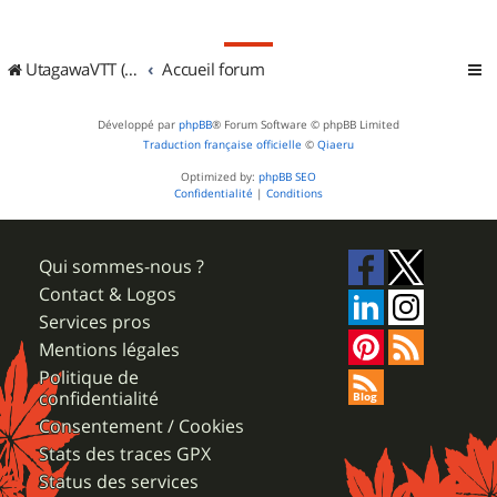
UtagawaVTT (Randos VTT et VTTAE avec traces GPS)
Accueil forum
Développé par
phpBB
® Forum Software © phpBB Limited
Traduction française officielle
©
Qiaeru
Optimized by:
phpBB SEO
Confidentialité
|
Conditions
Qui sommes-nous ?
Contact & Logos
Services pros
Mentions légales
Politique de
confidentialité
Consentement / Cookies
Stats des traces GPX
Status des services