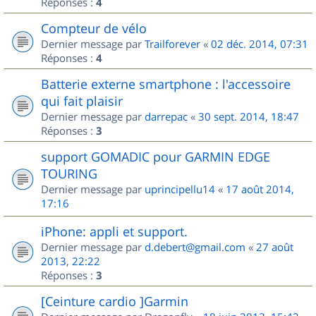
Réponses :
4
Compteur de vélo
Dernier message par
Trailforever
«
02 déc. 2014, 07:31
Réponses :
4
Batterie externe smartphone : l'accessoire
qui fait plaisir
Dernier message par
darrepac
«
30 sept. 2014, 18:47
Réponses :
3
support GOMADIC pour GARMIN EDGE
TOURING
Dernier message par
uprincipellu14
«
17 août 2014,
17:16
iPhone: appli et support.
Dernier message par
d.debert@gmail.com
«
27 août
2013, 22:22
Réponses :
3
[Ceinture cardio ]Garmin