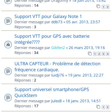
Dernier message par
Dragonfly
«
18 juin 2013, 15:42
Réponses :
14
1
2
Support VTT pour Galaxy Note 1
Dernier message par
ddb73
«
05 avr. 2013, 23:57
Réponses :
3
Support VTT pour GPS avec batterie
intégrée????
Dernier message par
Gibfen2
«
26 mars 2013, 19:16
Réponses :
34
1
2
3
4
ULTRA CAPTEUR - Problème de détection
fréquence cardiaque.
Dernier message par
luidji76
«
19 janv. 2013, 22:27
Réponses :
2
Support universel smartphone/GPS
QuickStem
Dernier message par
JulesB
«
18 janv. 2013, 14:51
Réponses :
17
1
2