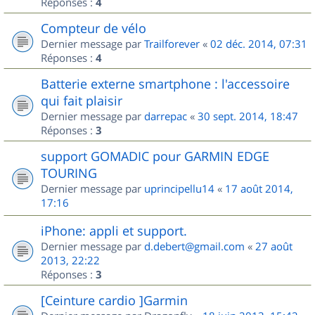
Réponses :
4
Compteur de vélo
Dernier message par
Trailforever
«
02 déc. 2014, 07:31
Réponses :
4
Batterie externe smartphone : l'accessoire
qui fait plaisir
Dernier message par
darrepac
«
30 sept. 2014, 18:47
Réponses :
3
support GOMADIC pour GARMIN EDGE
TOURING
Dernier message par
uprincipellu14
«
17 août 2014,
17:16
iPhone: appli et support.
Dernier message par
d.debert@gmail.com
«
27 août
2013, 22:22
Réponses :
3
[Ceinture cardio ]Garmin