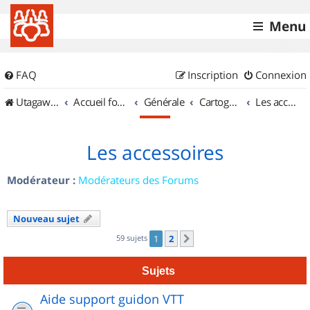
Menu
FAQ
Inscription
Connexion
UtagawaVTT (Randos VTT et VTTAE avec traces GPS)
Accueil forum
Générale
Cartographie et GPS
Les accessoires
Les accessoires
Modérateur :
Modérateurs des Forums
Nouveau sujet
59 sujets
1
2
Suivant
Sujets
Aide support guidon VTT