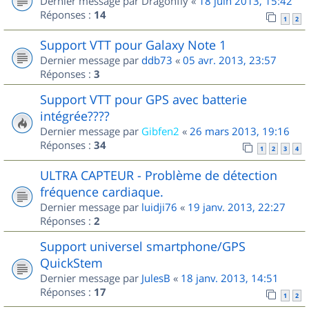
Dernier message par
Dragonfly
«
18 juin 2013, 15:42
Réponses :
14
1
2
Support VTT pour Galaxy Note 1
Dernier message par
ddb73
«
05 avr. 2013, 23:57
Réponses :
3
Support VTT pour GPS avec batterie
intégrée????
Dernier message par
Gibfen2
«
26 mars 2013, 19:16
Réponses :
34
1
2
3
4
ULTRA CAPTEUR - Problème de détection
fréquence cardiaque.
Dernier message par
luidji76
«
19 janv. 2013, 22:27
Réponses :
2
Support universel smartphone/GPS
QuickStem
Dernier message par
JulesB
«
18 janv. 2013, 14:51
Réponses :
17
1
2