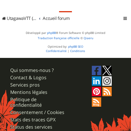
UtagawaVTT (Randos VTT et VTTAE avec traces GPS)
Accueil forum
Développé par
phpBB
® Forum Software © phpBB Limited
Traduction française officielle
©
Qiaeru
Optimized by:
phpBB SEO
Confidentialité
|
Conditions
Qui sommes-nous ?
Contact & Logos
Services pros
Mentions légales
Politique de
confidentialité
Consentement / Cookies
Stats des traces GPX
Status des services