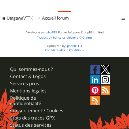
UtagawaVTT (Randos VTT et VTTAE avec traces GPS)
Accueil forum
Développé par
phpBB
® Forum Software © phpBB Limited
Traduction française officielle
©
Qiaeru
Optimized by:
phpBB SEO
Confidentialité
|
Conditions
Qui sommes-nous ?
Contact & Logos
Services pros
Mentions légales
Politique de
confidentialité
Consentement / Cookies
Stats des traces GPX
Status des services