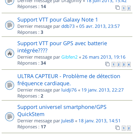
Dernier message par
Dragonfly
«
18 juin 2013, 15:42
Réponses :
14
1
2
Support VTT pour Galaxy Note 1
Dernier message par
ddb73
«
05 avr. 2013, 23:57
Réponses :
3
Support VTT pour GPS avec batterie
intégrée????
Dernier message par
Gibfen2
«
26 mars 2013, 19:16
Réponses :
34
1
2
3
4
ULTRA CAPTEUR - Problème de détection
fréquence cardiaque.
Dernier message par
luidji76
«
19 janv. 2013, 22:27
Réponses :
2
Support universel smartphone/GPS
QuickStem
Dernier message par
JulesB
«
18 janv. 2013, 14:51
Réponses :
17
1
2