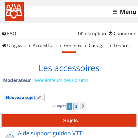
Menu
FAQ
Inscription
Connexion
UtagawaVTT (Randos VTT et VTTAE avec traces GPS)
Accueil forum
Générale
Cartographie et GPS
Les accessoires
Les accessoires
Modérateur :
Modérateurs des Forums
Nouveau sujet
59 sujets
1
2
Suivant
Sujets
Aide support guidon VTT