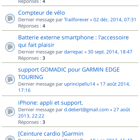
Réponses :
4
Compteur de vélo
Dernier message par
Trailforever
«
02 déc. 2014, 07:31
Réponses :
4
Batterie externe smartphone : l'accessoire
qui fait plaisir
Dernier message par
darrepac
«
30 sept. 2014, 18:47
Réponses :
3
support GOMADIC pour GARMIN EDGE
TOURING
Dernier message par
uprincipellu14
«
17 août 2014,
17:16
iPhone: appli et support.
Dernier message par
d.debert@gmail.com
«
27 août
2013, 22:22
Réponses :
3
[Ceinture cardio ]Garmin