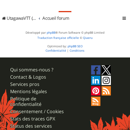
UtagawaVTT (Randos VTT et VTTAE avec traces GPS)
Accueil forum
Développé par
phpBB
® Forum Software © phpBB Limited
Traduction française officielle
©
Qiaeru
Optimized by:
phpBB SEO
Confidentialité
|
Conditions
Qui sommes-nous ?
Contact & Logos
Services pros
Mentions légales
Politique de
confidentialité
Consentement / Cookies
Stats des traces GPX
Status des services