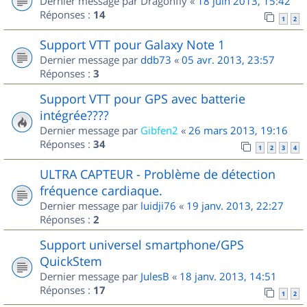
Dernier message par
Dragonfly
«
18 juin 2013, 15:42
Réponses :
14
1
2
Support VTT pour Galaxy Note 1
Dernier message par
ddb73
«
05 avr. 2013, 23:57
Réponses :
3
Support VTT pour GPS avec batterie
intégrée????
Dernier message par
Gibfen2
«
26 mars 2013, 19:16
Réponses :
34
1
2
3
4
ULTRA CAPTEUR - Problème de détection
fréquence cardiaque.
Dernier message par
luidji76
«
19 janv. 2013, 22:27
Réponses :
2
Support universel smartphone/GPS
QuickStem
Dernier message par
JulesB
«
18 janv. 2013, 14:51
Réponses :
17
1
2