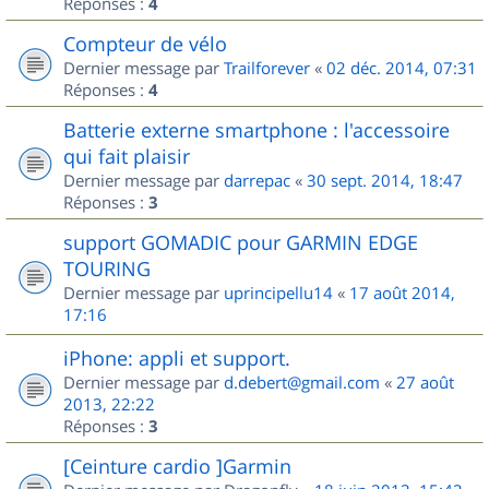
Réponses :
4
Compteur de vélo
Dernier message par
Trailforever
«
02 déc. 2014, 07:31
Réponses :
4
Batterie externe smartphone : l'accessoire
qui fait plaisir
Dernier message par
darrepac
«
30 sept. 2014, 18:47
Réponses :
3
support GOMADIC pour GARMIN EDGE
TOURING
Dernier message par
uprincipellu14
«
17 août 2014,
17:16
iPhone: appli et support.
Dernier message par
d.debert@gmail.com
«
27 août
2013, 22:22
Réponses :
3
[Ceinture cardio ]Garmin