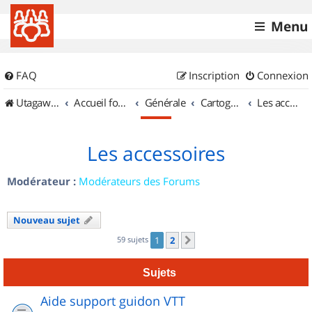
Menu
FAQ
Inscription
Connexion
UtagawaVTT (Randos VTT et VTTAE avec traces GPS)
Accueil forum
Générale
Cartographie et GPS
Les accessoires
Les accessoires
Modérateur :
Modérateurs des Forums
Nouveau sujet
59 sujets
1
2
Suivant
Sujets
Aide support guidon VTT