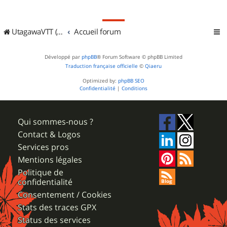
UtagawaVTT (Randos VTT et VTTAE avec traces GPS)
Accueil forum
Développé par
phpBB
® Forum Software © phpBB Limited
Traduction française officielle
©
Qiaeru
Optimized by:
phpBB SEO
Confidentialité
|
Conditions
Qui sommes-nous ?
Contact & Logos
Services pros
Mentions légales
Politique de
confidentialité
Consentement / Cookies
Stats des traces GPX
Status des services