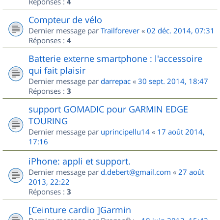
Réponses :
4
Compteur de vélo
Dernier message par
Trailforever
«
02 déc. 2014, 07:31
Réponses :
4
Batterie externe smartphone : l'accessoire
qui fait plaisir
Dernier message par
darrepac
«
30 sept. 2014, 18:47
Réponses :
3
support GOMADIC pour GARMIN EDGE
TOURING
Dernier message par
uprincipellu14
«
17 août 2014,
17:16
iPhone: appli et support.
Dernier message par
d.debert@gmail.com
«
27 août
2013, 22:22
Réponses :
3
[Ceinture cardio ]Garmin