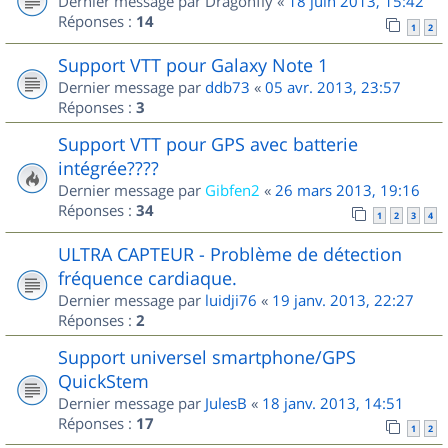
Dernier message par
Dragonfly
«
18 juin 2013, 15:42
Réponses :
14
1
2
Support VTT pour Galaxy Note 1
Dernier message par
ddb73
«
05 avr. 2013, 23:57
Réponses :
3
Support VTT pour GPS avec batterie
intégrée????
Dernier message par
Gibfen2
«
26 mars 2013, 19:16
Réponses :
34
1
2
3
4
ULTRA CAPTEUR - Problème de détection
fréquence cardiaque.
Dernier message par
luidji76
«
19 janv. 2013, 22:27
Réponses :
2
Support universel smartphone/GPS
QuickStem
Dernier message par
JulesB
«
18 janv. 2013, 14:51
Réponses :
17
1
2