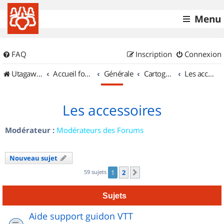
Menu
FAQ
Inscription
Connexion
UtagawaVTT (Randos VTT et VTTAE avec traces GPS)
Accueil forum
Générale
Cartographie et GPS
Les accessoires
Les accessoires
Modérateur :
Modérateurs des Forums
Nouveau sujet
59 sujets
1
2
Suivant
Sujets
Aide support guidon VTT