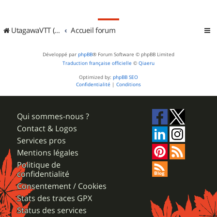
UtagawaVTT (Randos VTT et VTTAE avec traces GPS)
Accueil forum
Développé par
phpBB
® Forum Software © phpBB Limited
Traduction française officielle
©
Qiaeru
Optimized by:
phpBB SEO
Confidentialité
|
Conditions
Qui sommes-nous ?
Contact & Logos
Services pros
Mentions légales
Politique de
confidentialité
Consentement / Cookies
Stats des traces GPX
Status des services