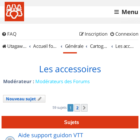
Menu
FAQ
Inscription
Connexion
UtagawaVTT (Randos VTT et VTTAE avec traces GPS)
Accueil forum
Générale
Cartographie et GPS
Les accessoires
Les accessoires
Modérateur :
Modérateurs des Forums
Nouveau sujet
59 sujets
1
2
Suivant
Sujets
Aide support guidon VTT