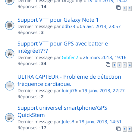
Dernier message par
Dragonfly
«
18 juin 2013, 15:42
Réponses :
14
1
2
Support VTT pour Galaxy Note 1
Dernier message par
ddb73
«
05 avr. 2013, 23:57
Réponses :
3
Support VTT pour GPS avec batterie
intégrée????
Dernier message par
Gibfen2
«
26 mars 2013, 19:16
Réponses :
34
1
2
3
4
ULTRA CAPTEUR - Problème de détection
fréquence cardiaque.
Dernier message par
luidji76
«
19 janv. 2013, 22:27
Réponses :
2
Support universel smartphone/GPS
QuickStem
Dernier message par
JulesB
«
18 janv. 2013, 14:51
Réponses :
17
1
2