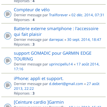
Réponses :
4
Compteur de vélo
Dernier message par
Trailforever
«
02 déc. 2014, 07:31
Réponses :
4
Batterie externe smartphone : l'accessoire
qui fait plaisir
Dernier message par
darrepac
«
30 sept. 2014, 18:47
Réponses :
3
support GOMADIC pour GARMIN EDGE
TOURING
Dernier message par
uprincipellu14
«
17 août 2014,
17:16
iPhone: appli et support.
Dernier message par
d.debert@gmail.com
«
27 août
2013, 22:22
Réponses :
3
[Ceinture cardio ]Garmin