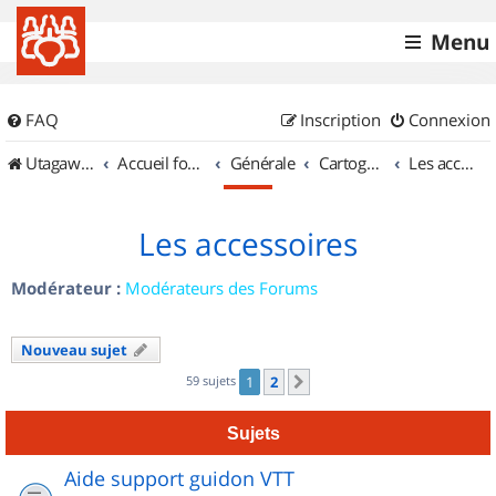
Menu
FAQ
Inscription
Connexion
UtagawaVTT (Randos VTT et VTTAE avec traces GPS)
Accueil forum
Générale
Cartographie et GPS
Les accessoires
Les accessoires
Modérateur :
Modérateurs des Forums
Nouveau sujet
59 sujets
1
2
Suivant
Sujets
Aide support guidon VTT