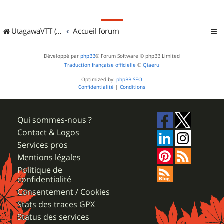
UtagawaVTT (Randos VTT et VTTAE avec traces GPS)
Accueil forum
Développé par
phpBB
® Forum Software © phpBB Limited
Traduction française officielle
©
Qiaeru
Optimized by:
phpBB SEO
Confidentialité
|
Conditions
Qui sommes-nous ?
Contact & Logos
Services pros
Mentions légales
Politique de
confidentialité
Consentement / Cookies
Stats des traces GPX
Status des services