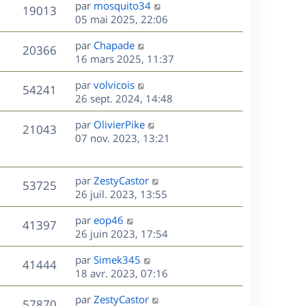
D
par
mosquito34
n
V
19013
e
e
05 mai 2025, 22:06
i
r
u
e
s
D
par
Chapade
n
r
V
20366
e
e
16 mars 2025, 11:37
i
m
r
u
e
e
s
D
par
volvicois
n
r
V
s
54241
e
e
26 sept. 2024, 14:48
i
m
s
r
u
e
e
a
s
D
par
OlivierPike
n
r
V
s
21043
g
e
e
07 nov. 2023, 13:21
i
m
s
e
r
u
e
e
a
s
n
r
s
g
e
i
m
D
par
ZestyCastor
s
e
V
53725
e
e
e
26 juil. 2023, 13:55
a
s
r
s
r
u
g
m
D
par
eop46
s
n
e
V
41397
e
e
e
26 juin 2023, 17:54
a
i
s
r
u
g
e
s
D
par
Simek345
s
n
e
r
V
41444
e
e
18 avr. 2023, 07:16
a
i
m
r
u
g
e
e
s
D
par
ZestyCastor
n
e
r
V
s
57870