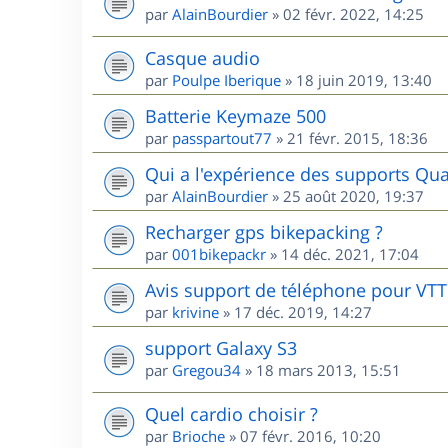
par
AlainBourdier
»
02 févr. 2022, 14:25
Casque audio
par
Poulpe Iberique
»
18 juin 2019, 13:40
Batterie Keymaze 500
par
passpartout77
»
21 févr. 2015, 18:36
Qui a l'expérience des supports Qua
par
AlainBourdier
»
25 août 2020, 19:37
Recharger gps bikepacking ?
par
001bikepackr
»
14 déc. 2021, 17:04
Avis support de téléphone pour VTT
par
krivine
»
17 déc. 2019, 14:27
support Galaxy S3
par
Gregou34
»
18 mars 2013, 15:51
Quel cardio choisir ?
par
Brioche
»
07 févr. 2016, 10:20