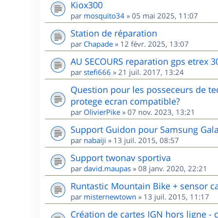
Kiox300
par
mosquito34
»
05 mai 2025, 11:07
Station de réparation
par
Chapade
»
12 févr. 2025, 13:07
AU SECOURS reparation gps etrex 3
par
stefi666
»
21 juil. 2017, 13:24
Question pour les posseceurs de te
protege ecran compatible?
par
OlivierPike
»
07 nov. 2023, 13:21
Support Guidon pour Samsung Galax
par
nabaiji
»
13 juil. 2015, 08:57
Support twonav sportiva
par
david.maupas
»
08 janv. 2020, 22:21
Runtastic Mountain Bike + sensor c
par
misternewtown
»
13 juil. 2015, 11:17
Création de cartes IGN hors ligne - c