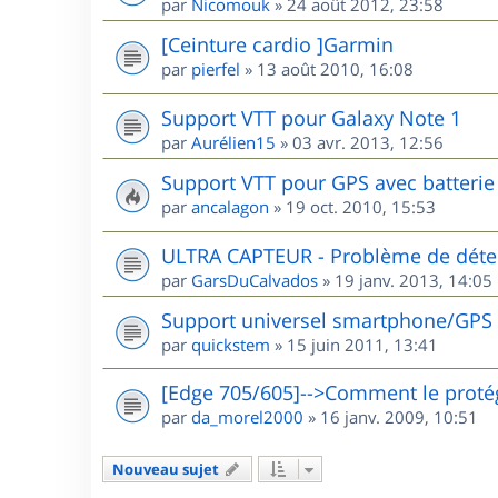
par
Nicomouk
»
24 août 2012, 23:58
[Ceinture cardio ]Garmin
par
pierfel
»
13 août 2010, 16:08
Support VTT pour Galaxy Note 1
par
Aurélien15
»
03 avr. 2013, 12:56
Support VTT pour GPS avec batterie 
par
ancalagon
»
19 oct. 2010, 15:53
ULTRA CAPTEUR - Problème de détec
par
GarsDuCalvados
»
19 janv. 2013, 14:05
Support universel smartphone/GPS
par
quickstem
»
15 juin 2011, 13:41
[Edge 705/605]-->Comment le protég
par
da_morel2000
»
16 janv. 2009, 10:51
Nouveau sujet