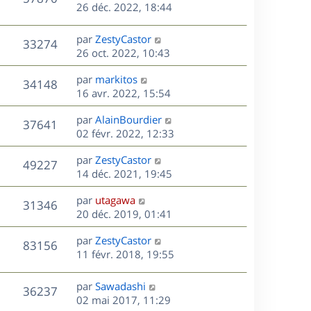
e
e
26 déc. 2022, 18:44
i
m
s
r
u
e
e
a
s
n
r
s
D
g
par
ZestyCastor
V
33274
e
i
m
s
e
e
26 oct. 2022, 10:43
e
e
a
r
u
s
r
s
D
g
par
markitos
n
V
34148
m
s
e
e
e
16 avr. 2022, 15:54
i
e
a
r
u
e
s
s
D
g
par
AlainBourdier
n
r
V
37641
s
e
e
e
02 févr. 2022, 12:33
i
m
a
r
u
e
e
s
D
g
par
ZestyCastor
n
r
V
s
49227
e
e
e
14 déc. 2021, 19:45
i
m
s
r
u
e
e
a
s
D
par
utagawa
n
r
V
s
31346
g
e
e
20 déc. 2019, 01:41
i
m
s
e
r
u
e
e
a
s
D
par
ZestyCastor
n
r
V
s
83156
g
e
e
11 févr. 2018, 19:55
i
m
s
e
r
u
e
e
a
s
n
r
s
D
g
par
Sawadashi
V
36237
e
i
m
s
e
e
02 mai 2017, 11:29
e
e