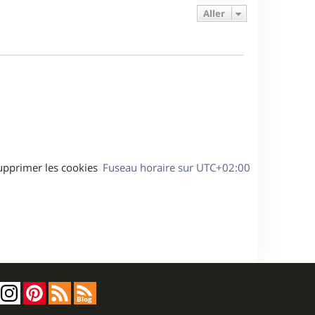
e
s
s
g
Aller
r
s
e
m
a
e
g
s
e
s
a
g
e
upprimer les cookies
Fuseau horaire sur
UTC+02:00