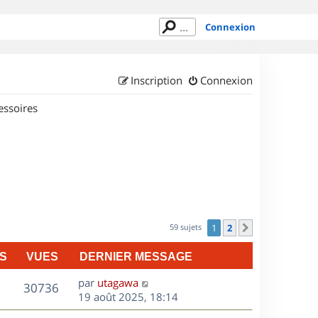
Connexion
Inscription
Connexion
essoires
59 sujets
1
2
Suivant
S
VUES
DERNIER MESSAGE
D
par
utagawa
V
30736
e
19 août 2025, 18:14
r
u