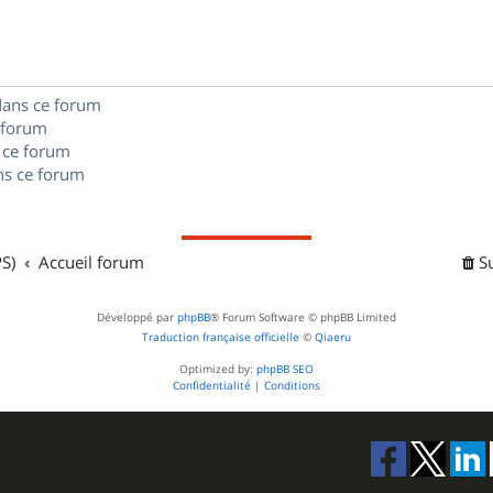
e
o
s
s
n
e
s
s
dans ce forum
 forum
e
 ce forum
s ce forum
s
S)
Accueil forum
S
Développé par
phpBB
® Forum Software © phpBB Limited
Traduction française officielle
©
Qiaeru
Optimized by:
phpBB SEO
Confidentialité
|
Conditions