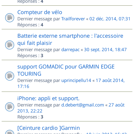
Réponses :
4
Compteur de vélo
Dernier message par
Trailforever
«
02 déc. 2014, 07:31
Réponses :
4
Batterie externe smartphone : l'accessoire
qui fait plaisir
Dernier message par
darrepac
«
30 sept. 2014, 18:47
Réponses :
3
support GOMADIC pour GARMIN EDGE
TOURING
Dernier message par
uprincipellu14
«
17 août 2014,
17:16
iPhone: appli et support.
Dernier message par
d.debert@gmail.com
«
27 août
2013, 22:22
Réponses :
3
[Ceinture cardio ]Garmin