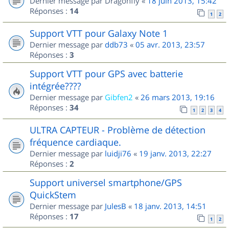
Dernier message par
Dragonfly
«
18 juin 2013, 15:42
Réponses :
14
1
2
Support VTT pour Galaxy Note 1
Dernier message par
ddb73
«
05 avr. 2013, 23:57
Réponses :
3
Support VTT pour GPS avec batterie
intégrée????
Dernier message par
Gibfen2
«
26 mars 2013, 19:16
Réponses :
34
1
2
3
4
ULTRA CAPTEUR - Problème de détection
fréquence cardiaque.
Dernier message par
luidji76
«
19 janv. 2013, 22:27
Réponses :
2
Support universel smartphone/GPS
QuickStem
Dernier message par
JulesB
«
18 janv. 2013, 14:51
Réponses :
17
1
2