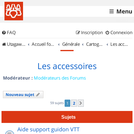
Menu
FAQ
Inscription
Connexion
UtagawaVTT (Randos VTT et VTTAE avec traces GPS)
Accueil forum
Générale
Cartographie et GPS
Les accessoires
Les accessoires
Modérateur :
Modérateurs des Forums
Nouveau sujet
59 sujets
1
2
Suivant
Sujets
Aide support guidon VTT