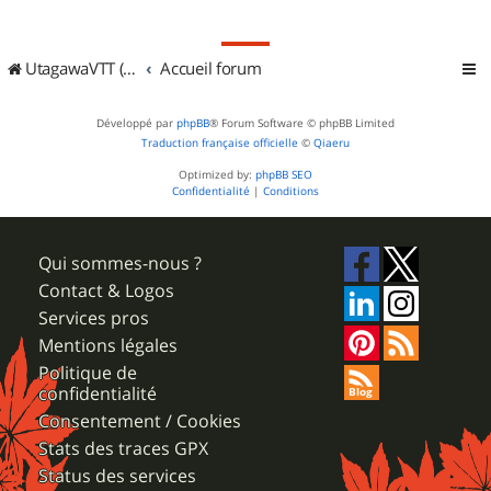
UtagawaVTT (Randos VTT et VTTAE avec traces GPS)
Accueil forum
Développé par
phpBB
® Forum Software © phpBB Limited
Traduction française officielle
©
Qiaeru
Optimized by:
phpBB SEO
Confidentialité
|
Conditions
Qui sommes-nous ?
Contact & Logos
Services pros
Mentions légales
Politique de
confidentialité
Consentement / Cookies
Stats des traces GPX
Status des services