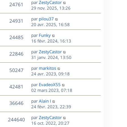
D
par
ZestyCastor
n
V
24761
e
e
29 nov. 2025, 13:26
i
r
u
e
s
D
par
pilou37
n
r
V
24931
e
e
20 avr. 2025, 16:58
i
m
r
u
e
e
s
D
par
Funky
n
r
V
s
24485
e
e
16 févr. 2024, 16:13
i
m
s
r
u
e
e
a
s
D
par
ZestyCastor
n
r
V
s
22846
g
e
e
31 janv. 2024, 13:50
i
m
s
e
r
u
e
e
a
s
D
par
markitos
n
r
V
s
50247
g
e
e
24 avr. 2023, 09:18
i
m
s
e
r
u
e
e
a
s
D
par
EvadeoX55
n
r
V
s
42481
g
e
e
02 mars 2023, 07:18
i
m
s
e
r
u
e
e
a
s
D
par
Alain I
n
r
V
s
36646
g
e
e
24 févr. 2023, 22:39
i
m
s
e
r
u
e
e
a
s
D
par
ZestyCastor
n
r
V
s
244640
g
e
e
16 oct. 2022, 20:27
i
m
s
e