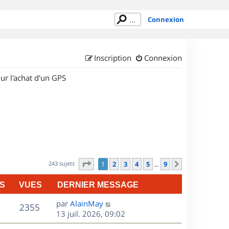
Connexion
Inscription
Connexion
ur l'achat d'un GPS
Page
1
sur
9
243 sujets
1
2
3
4
5
9
Suivant
…
S
VUES
DERNIER MESSAGE
D
par
AlainMay
V
2355
e
13 juil. 2026, 09:02
r
u