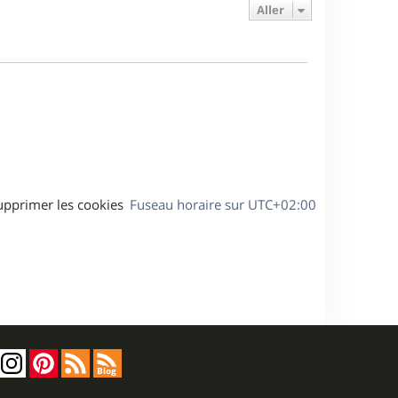
e
e
a
Aller
s
r
s
g
m
s
e
e
a
s
g
s
e
a
g
e
upprimer les cookies
Fuseau horaire sur
UTC+02:00