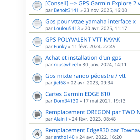
[Conseil] --> GPS Garmin Explore 2 
par
Benoit3141
»
23 nov. 2025, 16:00
Gps pour vttae yamaha interface x
par
Loulou5413
»
20 avr. 2025, 11:17
GPS POLYVALENT VTT KAYAK
par
Funky
»
11 févr. 2024, 22:49
Achat et installation d'un gps
par
roustwheel
»
30 janv. 2024, 14:11
Gps mixte rando pédestre / vtt
par
jief68
»
02 avr. 2023, 09:34
Cartes Garmin EDGE 810
par
Dom34130
»
17 mai 2021, 19:13
Remplacement OREGON par TWO 
par
Alain I
»
24 févr. 2023, 08:48
Remplacement Edge830 par Townav.
par
antho140
»
24 avr. 2022, 16:20