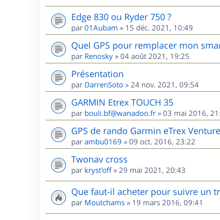
Edge 830 ou Ryder 750 ?
par
01Aubam
»
15 déc. 2021, 10:49
Quel GPS pour remplacer mon sma
par
Renosky
»
04 août 2021, 19:25
Présentation
par
DarrenSoto
»
24 nov. 2021, 09:54
GARMIN Etrex TOUCH 35
par
bouli.bf@wanadoo.fr
»
03 mai 2016, 21
GPS de rando Garmin eTrex Ventur
par
ambu0169
»
09 oct. 2016, 23:22
Twonav cross
par
kryst'off
»
29 mai 2021, 20:43
Que faut-il acheter pour suivre un 
par
Moutchams
»
19 mars 2016, 09:41