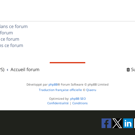
e
o
s
s
n
e
dans ce forum
s
s
 forum
e
 ce forum
s ce forum
s
S)
Accueil forum
S
Développé par
phpBB
® Forum Software © phpBB Limited
Traduction française officielle
©
Qiaeru
Optimized by:
phpBB SEO
Confidentialité
|
Conditions