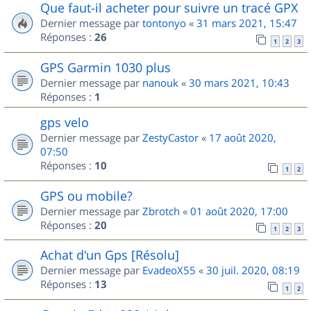
Que faut-il acheter pour suivre un tracé GPX
Dernier message par
tontonyo
«
31 mars 2021, 15:47
Réponses :
26
1
2
3
GPS Garmin 1030 plus
Dernier message par
nanouk
«
30 mars 2021, 10:43
Réponses :
1
gps velo
Dernier message par
ZestyCastor
«
17 août 2020,
07:50
Réponses :
10
1
2
GPS ou mobile?
Dernier message par
Zbrotch
«
01 août 2020, 17:00
Réponses :
20
1
2
3
Achat d'un Gps [Résolu]
Dernier message par
EvadeoX55
«
30 juil. 2020, 08:19
Réponses :
13
1
2