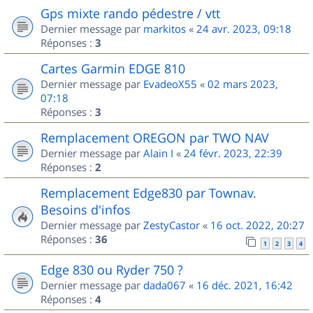
Gps mixte rando pédestre / vtt
Dernier message par
markitos
«
24 avr. 2023, 09:18
Réponses :
3
Cartes Garmin EDGE 810
Dernier message par
EvadeoX55
«
02 mars 2023,
07:18
Réponses :
3
Remplacement OREGON par TWO NAV
Dernier message par
Alain I
«
24 févr. 2023, 22:39
Réponses :
2
Remplacement Edge830 par Townav.
Besoins d'infos
Dernier message par
ZestyCastor
«
16 oct. 2022, 20:27
Réponses :
36
1
2
3
4
Edge 830 ou Ryder 750 ?
Dernier message par
dada067
«
16 déc. 2021, 16:42
Réponses :
4