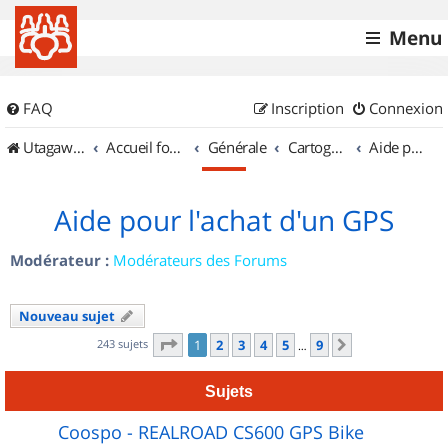
Menu
FAQ
Inscription
Connexion
UtagawaVTT (Randos VTT et VTTAE avec traces GPS)
Accueil forum
Générale
Cartographie et GPS
Aide pour l'achat d'un GPS
Aide pour l'achat d'un GPS
Modérateur :
Modérateurs des Forums
Nouveau sujet
Page
1
sur
9
243 sujets
1
2
3
4
5
9
Suivant
…
Sujets
Coospo - REALROAD CS600 GPS Bike