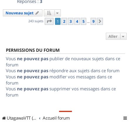
Réponses :
3
Nouveau sujet
Page
1
sur
9
243 sujets
1
2
3
4
5
9
Suivant
…
Aller
PERMISSIONS DU FORUM
Vous
ne pouvez pas
publier de nouveaux sujets dans ce
forum
Vous
ne pouvez pas
répondre aux sujets dans ce forum
Vous
ne pouvez pas
modifier vos messages dans ce
forum
Vous
ne pouvez pas
supprimer vos messages dans ce
forum
UtagawaVTT (Randos VTT et VTTAE avec traces GPS)
Accueil forum