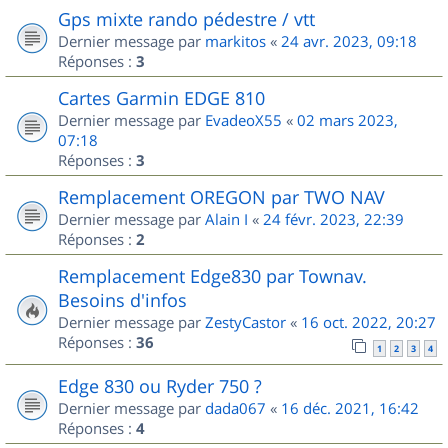
Gps mixte rando pédestre / vtt
Dernier message par
markitos
«
24 avr. 2023, 09:18
Réponses :
3
Cartes Garmin EDGE 810
Dernier message par
EvadeoX55
«
02 mars 2023,
07:18
Réponses :
3
Remplacement OREGON par TWO NAV
Dernier message par
Alain I
«
24 févr. 2023, 22:39
Réponses :
2
Remplacement Edge830 par Townav.
Besoins d'infos
Dernier message par
ZestyCastor
«
16 oct. 2022, 20:27
Réponses :
36
1
2
3
4
Edge 830 ou Ryder 750 ?
Dernier message par
dada067
«
16 déc. 2021, 16:42
Réponses :
4