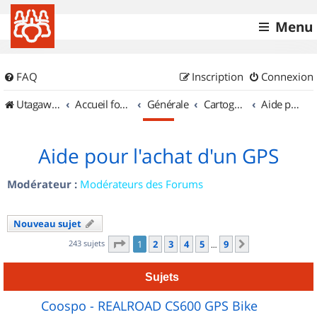
Menu
FAQ
Inscription
Connexion
UtagawaVTT (Randos VTT et VTTAE avec traces GPS)
Accueil forum
Générale
Cartographie et GPS
Aide pour l'achat d'un GPS
Aide pour l'achat d'un GPS
Modérateur :
Modérateurs des Forums
Nouveau sujet
Page
1
sur
9
243 sujets
1
2
3
4
5
9
Suivant
…
Sujets
Coospo - REALROAD CS600 GPS Bike