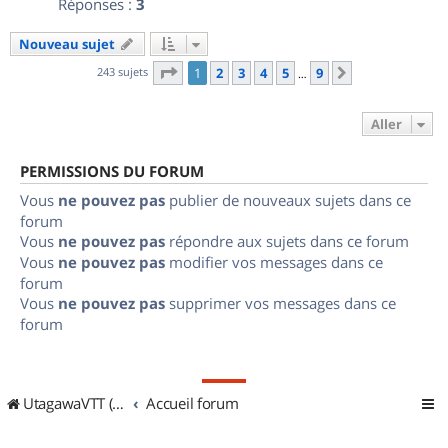
Réponses :
3
Nouveau sujet
Page
1
sur
9
243 sujets
1
2
3
4
5
9
Suivant
…
Aller
PERMISSIONS DU FORUM
Vous
ne pouvez pas
publier de nouveaux sujets dans ce
forum
Vous
ne pouvez pas
répondre aux sujets dans ce forum
Vous
ne pouvez pas
modifier vos messages dans ce
forum
Vous
ne pouvez pas
supprimer vos messages dans ce
forum
UtagawaVTT (Randos VTT et VTTAE avec traces GPS)
Accueil forum