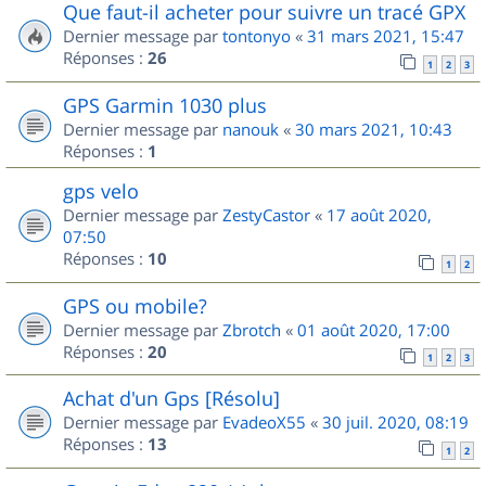
Que faut-il acheter pour suivre un tracé GPX
Dernier message par
tontonyo
«
31 mars 2021, 15:47
Réponses :
26
1
2
3
GPS Garmin 1030 plus
Dernier message par
nanouk
«
30 mars 2021, 10:43
Réponses :
1
gps velo
Dernier message par
ZestyCastor
«
17 août 2020,
07:50
Réponses :
10
1
2
GPS ou mobile?
Dernier message par
Zbrotch
«
01 août 2020, 17:00
Réponses :
20
1
2
3
Achat d'un Gps [Résolu]
Dernier message par
EvadeoX55
«
30 juil. 2020, 08:19
Réponses :
13
1
2