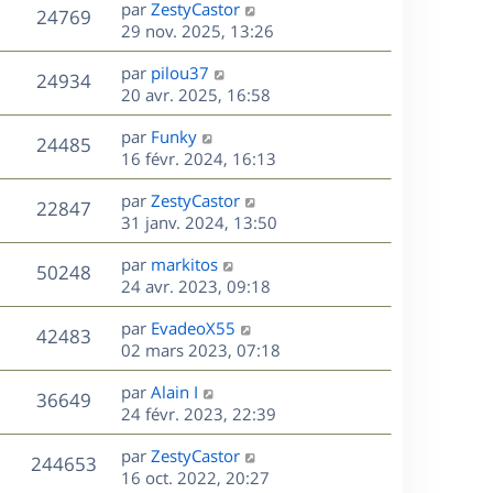
D
par
ZestyCastor
n
V
24769
e
e
29 nov. 2025, 13:26
i
r
u
e
s
D
par
pilou37
n
r
V
24934
e
e
20 avr. 2025, 16:58
i
m
r
u
e
e
s
D
par
Funky
n
r
V
s
24485
e
e
16 févr. 2024, 16:13
i
m
s
r
u
e
e
a
s
D
par
ZestyCastor
n
r
V
s
22847
g
e
e
31 janv. 2024, 13:50
i
m
s
e
r
u
e
e
a
s
D
par
markitos
n
r
V
s
50248
g
e
e
24 avr. 2023, 09:18
i
m
s
e
r
u
e
e
a
s
D
par
EvadeoX55
n
r
V
s
42483
g
e
e
02 mars 2023, 07:18
i
m
s
e
r
u
e
e
a
s
D
par
Alain I
n
r
V
s
36649
g
e
e
24 févr. 2023, 22:39
i
m
s
e
r
u
e
e
a
s
D
par
ZestyCastor
n
r
V
s
244653
g
e
e
16 oct. 2022, 20:27
i
m
s
e