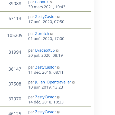
D
par
nanouk
V
39088
m
s
e
e
i
e
30 mars 2021, 10:43
e
a
e
r
u
s
s
g
r
D
par
ZestyCastor
n
V
67113
s
e
m
e
e
17 août 2020, 07:50
i
a
e
r
u
e
g
s
s
n
r
D
par
Zbrotch
e
V
105209
s
e
i
m
e
01 août 2020, 17:00
a
e
e
r
u
s
g
r
s
n
D
par
EvadeoX55
e
V
81994
m
s
e
i
e
30 juil. 2020, 08:19
e
a
e
r
u
s
s
g
r
n
D
par
ZestyCastor
s
e
V
36147
m
e
i
e
11 déc. 2019, 08:11
a
e
e
r
u
g
s
s
r
D
par
Julien_Opentraveller
n
e
V
37508
s
m
e
e
10 juin 2019, 13:23
i
a
e
r
u
e
g
s
s
D
par
ZestyCastor
n
r
V
37970
e
s
e
e
14 déc. 2018, 10:33
i
m
a
r
u
e
e
s
D
g
par
ZestyCastor
n
r
V
s
46125