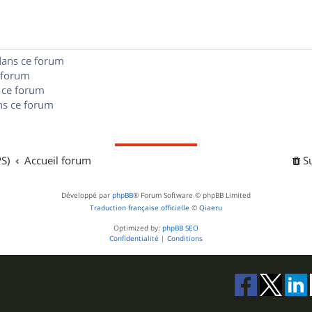
e
o
s
s
n
e
dans ce forum
s
s
 forum
e
 ce forum
s ce forum
s
S)
Accueil forum
S
Développé par
phpBB
® Forum Software © phpBB Limited
Traduction française officielle
©
Qiaeru
Optimized by:
phpBB SEO
Confidentialité
|
Conditions