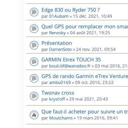
Edge 830 ou Ryder 750 ?
par
01Aubam
»
15 déc. 2021, 10:49
Quel GPS pour remplacer mon sma
par
Renosky
»
04 août 2021, 19:25
Présentation
par
DarrenSoto
»
24 nov. 2021, 09:54
GARMIN Etrex TOUCH 35
par
bouli.bf@wanadoo.fr
»
03 mai 2016, 21
GPS de rando Garmin eTrex Ventur
par
ambu0169
»
09 oct. 2016, 23:22
Twonav cross
par
kryst'off
»
29 mai 2021, 20:43
Que faut-il acheter pour suivre un 
par
Moutchams
»
19 mars 2016, 09:41