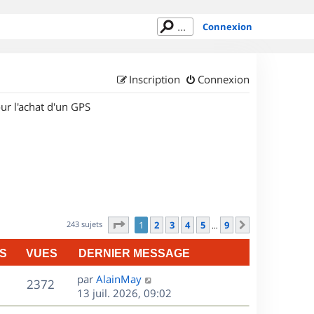
Connexion
Inscription
Connexion
ur l'achat d'un GPS
Page
1
sur
9
243 sujets
1
2
3
4
5
9
Suivant
…
S
VUES
DERNIER MESSAGE
D
par
AlainMay
V
2372
e
13 juil. 2026, 09:02
r
u