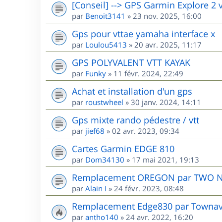
[Conseil] --> GPS Garmin Explore 2 
par
Benoit3141
»
23 nov. 2025, 16:00
Gps pour vttae yamaha interface x
par
Loulou5413
»
20 avr. 2025, 11:17
GPS POLYVALENT VTT KAYAK
par
Funky
»
11 févr. 2024, 22:49
Achat et installation d'un gps
par
roustwheel
»
30 janv. 2024, 14:11
Gps mixte rando pédestre / vtt
par
jief68
»
02 avr. 2023, 09:34
Cartes Garmin EDGE 810
par
Dom34130
»
17 mai 2021, 19:13
Remplacement OREGON par TWO 
par
Alain I
»
24 févr. 2023, 08:48
Remplacement Edge830 par Townav.
par
antho140
»
24 avr. 2022, 16:20