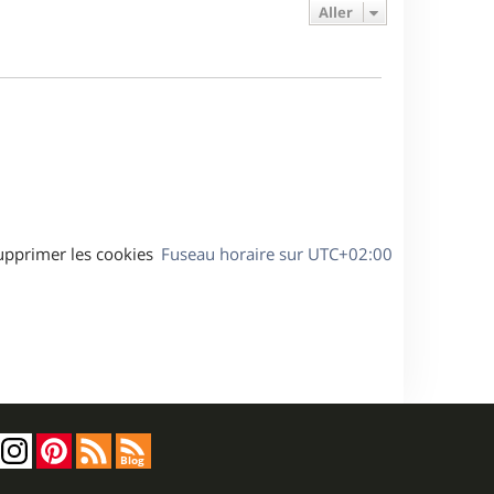
e
e
a
Aller
s
r
s
g
m
s
e
e
a
s
g
s
e
a
g
e
upprimer les cookies
Fuseau horaire sur
UTC+02:00