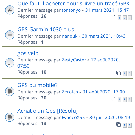
Que faut-il acheter pour suivre un tracé GPX
Dernier message par
tontonyo
«
31 mars 2021, 15:47
Réponses :
26
1
2
3
GPS Garmin 1030 plus
Dernier message par
nanouk
«
30 mars 2021, 10:43
Réponses :
1
gps velo
Dernier message par
ZestyCastor
«
17 août 2020,
07:50
Réponses :
10
1
2
GPS ou mobile?
Dernier message par
Zbrotch
«
01 août 2020, 17:00
Réponses :
20
1
2
3
Achat d'un Gps [Résolu]
Dernier message par
EvadeoX55
«
30 juil. 2020, 08:19
Réponses :
13
1
2