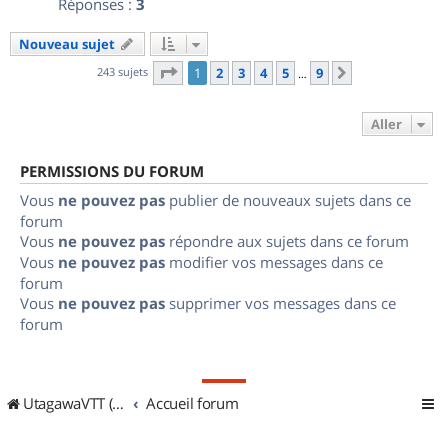
Réponses :
3
Nouveau sujet
Page
1
sur
9
243 sujets
1
2
3
4
5
9
Suivant
…
Aller
PERMISSIONS DU FORUM
Vous
ne pouvez pas
publier de nouveaux sujets dans ce
forum
Vous
ne pouvez pas
répondre aux sujets dans ce forum
Vous
ne pouvez pas
modifier vos messages dans ce
forum
Vous
ne pouvez pas
supprimer vos messages dans ce
forum
UtagawaVTT (Randos VTT et VTTAE avec traces GPS)
Accueil forum