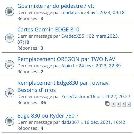
Gps mixte rando pédestre / vtt
Dernier message par
markitos
«
24 avr. 2023, 09:18
Réponses :
3
Cartes Garmin EDGE 810
Dernier message par
EvadeoX55
«
02 mars 2023,
07:18
Réponses :
3
Remplacement OREGON par TWO NAV
Dernier message par
Alain I
«
24 févr. 2023, 22:39
Réponses :
2
Remplacement Edge830 par Townav.
Besoins d'infos
Dernier message par
ZestyCastor
«
16 oct. 2022, 20:27
Réponses :
36
1
2
3
4
Edge 830 ou Ryder 750 ?
Dernier message par
dada067
«
16 déc. 2021, 16:42
Réponses :
4