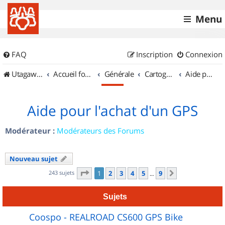
Menu
FAQ
Inscription
Connexion
UtagawaVTT (Randos VTT et VTTAE avec traces GPS)
Accueil forum
Générale
Cartographie et GPS
Aide pour l'achat d'un GPS
Aide pour l'achat d'un GPS
Modérateur :
Modérateurs des Forums
Nouveau sujet
Page
1
sur
9
243 sujets
1
2
3
4
5
9
Suivant
…
Sujets
Coospo - REALROAD CS600 GPS Bike