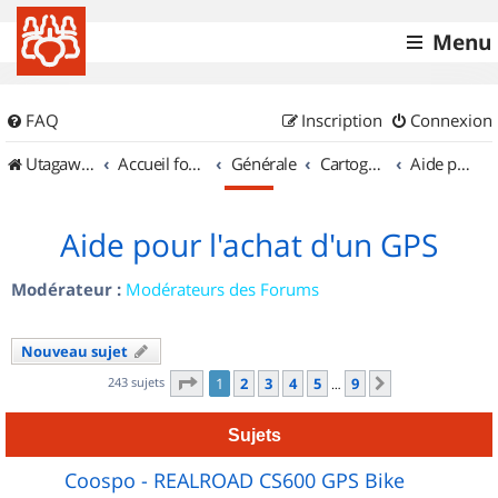
Menu
FAQ
Inscription
Connexion
UtagawaVTT (Randos VTT et VTTAE avec traces GPS)
Accueil forum
Générale
Cartographie et GPS
Aide pour l'achat d'un GPS
Aide pour l'achat d'un GPS
Modérateur :
Modérateurs des Forums
Nouveau sujet
Page
1
sur
9
243 sujets
1
2
3
4
5
9
Suivant
…
Sujets
Coospo - REALROAD CS600 GPS Bike