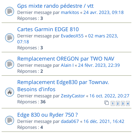
Gps mixte rando pédestre / vtt
Dernier message par
markitos
«
24 avr. 2023, 09:18
Réponses :
3
Cartes Garmin EDGE 810
Dernier message par
EvadeoX55
«
02 mars 2023,
07:18
Réponses :
3
Remplacement OREGON par TWO NAV
Dernier message par
Alain I
«
24 févr. 2023, 22:39
Réponses :
2
Remplacement Edge830 par Townav.
Besoins d'infos
Dernier message par
ZestyCastor
«
16 oct. 2022, 20:27
Réponses :
36
1
2
3
4
Edge 830 ou Ryder 750 ?
Dernier message par
dada067
«
16 déc. 2021, 16:42
Réponses :
4