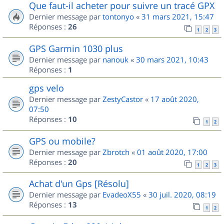
Que faut-il acheter pour suivre un tracé GPX
Dernier message par
tontonyo
«
31 mars 2021, 15:47
Réponses :
26
1
2
3
GPS Garmin 1030 plus
Dernier message par
nanouk
«
30 mars 2021, 10:43
Réponses :
1
gps velo
Dernier message par
ZestyCastor
«
17 août 2020,
07:50
Réponses :
10
1
2
GPS ou mobile?
Dernier message par
Zbrotch
«
01 août 2020, 17:00
Réponses :
20
1
2
3
Achat d'un Gps [Résolu]
Dernier message par
EvadeoX55
«
30 juil. 2020, 08:19
Réponses :
13
1
2