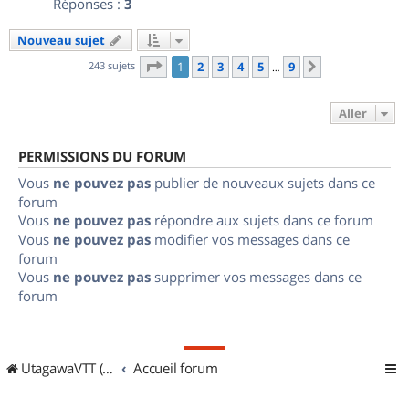
Réponses :
3
Nouveau sujet
Page
1
sur
9
243 sujets
1
2
3
4
5
9
Suivant
…
Aller
PERMISSIONS DU FORUM
Vous
ne pouvez pas
publier de nouveaux sujets dans ce
forum
Vous
ne pouvez pas
répondre aux sujets dans ce forum
Vous
ne pouvez pas
modifier vos messages dans ce
forum
Vous
ne pouvez pas
supprimer vos messages dans ce
forum
UtagawaVTT (Randos VTT et VTTAE avec traces GPS)
Accueil forum