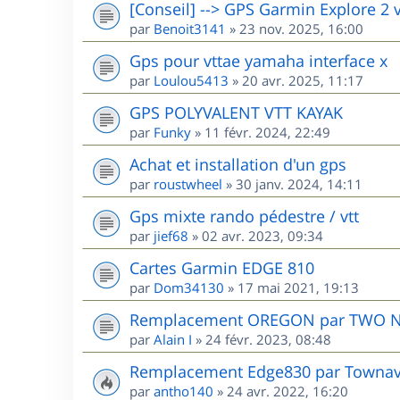
[Conseil] --> GPS Garmin Explore 2 
par
Benoit3141
»
23 nov. 2025, 16:00
Gps pour vttae yamaha interface x
par
Loulou5413
»
20 avr. 2025, 11:17
GPS POLYVALENT VTT KAYAK
par
Funky
»
11 févr. 2024, 22:49
Achat et installation d'un gps
par
roustwheel
»
30 janv. 2024, 14:11
Gps mixte rando pédestre / vtt
par
jief68
»
02 avr. 2023, 09:34
Cartes Garmin EDGE 810
par
Dom34130
»
17 mai 2021, 19:13
Remplacement OREGON par TWO 
par
Alain I
»
24 févr. 2023, 08:48
Remplacement Edge830 par Townav.
par
antho140
»
24 avr. 2022, 16:20