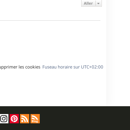
e
e
a
Aller
s
r
s
g
m
s
e
e
a
s
g
s
e
a
g
e
upprimer les cookies
Fuseau horaire sur
UTC+02:00