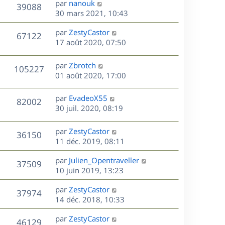
D
par
nanouk
V
39088
m
s
e
e
i
e
30 mars 2021, 10:43
e
a
e
r
u
s
s
g
r
D
par
ZestyCastor
n
V
67122
s
e
m
e
e
17 août 2020, 07:50
i
a
e
r
u
e
g
s
s
n
r
D
par
Zbrotch
e
V
105227
s
e
i
m
e
01 août 2020, 17:00
a
e
e
r
u
s
g
r
s
n
D
par
EvadeoX55
e
V
82002
m
s
e
i
e
30 juil. 2020, 08:19
e
a
e
r
u
s
s
g
r
n
D
par
ZestyCastor
s
e
V
36150
m
e
i
e
11 déc. 2019, 08:11
a
e
e
r
u
g
s
s
r
D
par
Julien_Opentraveller
n
e
V
37509
s
m
e
e
10 juin 2019, 13:23
i
a
e
r
u
e
g
s
s
D
par
ZestyCastor
n
r
V
37974
e
s
e
e
14 déc. 2018, 10:33
i
m
a
r
u
e
e
s
D
g
par
ZestyCastor
n
r
V
s
46129