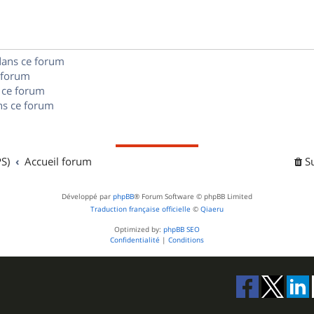
e
o
s
s
n
e
dans ce forum
s
s
 forum
e
 ce forum
s ce forum
s
S)
Accueil forum
S
Développé par
phpBB
® Forum Software © phpBB Limited
Traduction française officielle
©
Qiaeru
Optimized by:
phpBB SEO
Confidentialité
|
Conditions