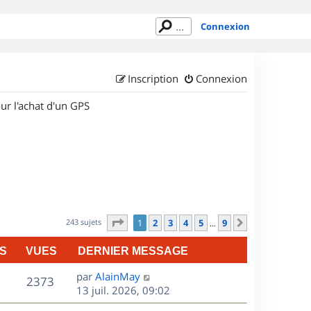
Connexion
Inscription
Connexion
ur l'achat d'un GPS
Page
1
sur
9
243 sujets
1
2
3
4
5
9
Suivant
…
S
VUES
DERNIER MESSAGE
D
par
AlainMay
V
2373
e
13 juil. 2026, 09:02
r
u