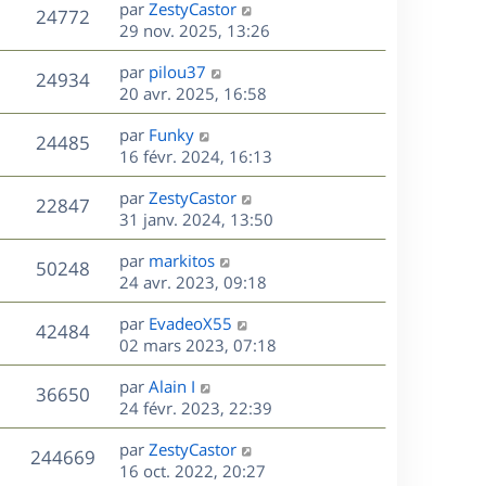
D
par
ZestyCastor
n
V
24772
e
e
29 nov. 2025, 13:26
i
r
u
e
s
D
par
pilou37
n
r
V
24934
e
e
20 avr. 2025, 16:58
i
m
r
u
e
e
s
D
par
Funky
n
r
V
s
24485
e
e
16 févr. 2024, 16:13
i
m
s
r
u
e
e
a
s
D
par
ZestyCastor
n
r
V
s
22847
g
e
e
31 janv. 2024, 13:50
i
m
s
e
r
u
e
e
a
s
D
par
markitos
n
r
V
s
50248
g
e
e
24 avr. 2023, 09:18
i
m
s
e
r
u
e
e
a
s
D
par
EvadeoX55
n
r
V
s
42484
g
e
e
02 mars 2023, 07:18
i
m
s
e
r
u
e
e
a
s
D
par
Alain I
n
r
V
s
36650
g
e
e
24 févr. 2023, 22:39
i
m
s
e
r
u
e
e
a
s
D
par
ZestyCastor
n
r
V
s
244669
g
e
e
16 oct. 2022, 20:27
i
m
s
e