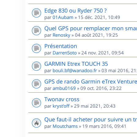
Edge 830 ou Ryder 750 ?
par
01Aubam
»
15 déc. 2021, 10:49
Quel GPS pour remplacer mon sma
par
Renosky
»
04 août 2021, 19:25
Présentation
par
DarrenSoto
»
24 nov. 2021, 09:54
GARMIN Etrex TOUCH 35
par
bouli.bf@wanadoo.fr
»
03 mai 2016, 21
GPS de rando Garmin eTrex Ventur
par
ambu0169
»
09 oct. 2016, 23:22
Twonav cross
par
kryst'off
»
29 mai 2021, 20:43
Que faut-il acheter pour suivre un 
par
Moutchams
»
19 mars 2016, 09:41