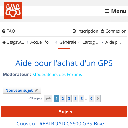
Menu
FAQ
Inscription
Connexion
UtagawaVTT (Randos VTT et VTTAE avec traces GPS)
Accueil forum
Générale
Cartographie et GPS
Aide pour l'achat d'un GPS
Aide pour l'achat d'un GPS
Modérateur :
Modérateurs des Forums
Nouveau sujet
Page
1
sur
9
243 sujets
1
2
3
4
5
9
Suivant
…
Sujets
Coospo - REALROAD CS600 GPS Bike