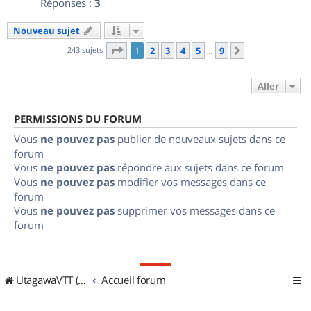
Réponses :
3
Nouveau sujet
Page
1
sur
9
243 sujets
1
2
3
4
5
9
Suivant
…
Aller
PERMISSIONS DU FORUM
Vous
ne pouvez pas
publier de nouveaux sujets dans ce
forum
Vous
ne pouvez pas
répondre aux sujets dans ce forum
Vous
ne pouvez pas
modifier vos messages dans ce
forum
Vous
ne pouvez pas
supprimer vos messages dans ce
forum
UtagawaVTT (Randos VTT et VTTAE avec traces GPS)
Accueil forum