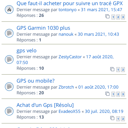
Que faut-il acheter pour suivre un tracé GPX
Dernier message par
tontonyo
«
31 mars 2021, 15:47
Réponses :
26
1
2
3
GPS Garmin 1030 plus
Dernier message par
nanouk
«
30 mars 2021, 10:43
Réponses :
1
gps velo
Dernier message par
ZestyCastor
«
17 août 2020,
07:50
Réponses :
10
1
2
GPS ou mobile?
Dernier message par
Zbrotch
«
01 août 2020, 17:00
Réponses :
20
1
2
3
Achat d'un Gps [Résolu]
Dernier message par
EvadeoX55
«
30 juil. 2020, 08:19
Réponses :
13
1
2