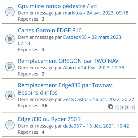
Gps mixte rando pédestre / vtt
Dernier message par
markitos
«
24 avr. 2023, 09:18
Réponses :
3
Cartes Garmin EDGE 810
Dernier message par
EvadeoX55
«
02 mars 2023,
07:18
Réponses :
3
Remplacement OREGON par TWO NAV
Dernier message par
Alain I
«
24 févr. 2023, 22:39
Réponses :
2
Remplacement Edge830 par Townav.
Besoins d'infos
Dernier message par
ZestyCastor
«
16 oct. 2022, 20:27
Réponses :
36
1
2
3
4
Edge 830 ou Ryder 750 ?
Dernier message par
dada067
«
16 déc. 2021, 16:42
Réponses :
4