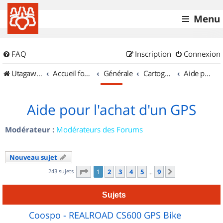
Menu
FAQ
Inscription
Connexion
UtagawaVTT (Randos VTT et VTTAE avec traces GPS)
Accueil forum
Générale
Cartographie et GPS
Aide pour l'achat d'un GPS
Aide pour l'achat d'un GPS
Modérateur :
Modérateurs des Forums
Nouveau sujet
Page
1
sur
9
243 sujets
1
2
3
4
5
9
Suivant
…
Sujets
Coospo - REALROAD CS600 GPS Bike