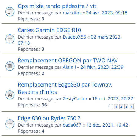
Gps mixte rando pédestre / vtt
Dernier message par
markitos
«
24 avr. 2023, 09:18
Réponses :
3
Cartes Garmin EDGE 810
Dernier message par
EvadeoX55
«
02 mars 2023,
07:18
Réponses :
3
Remplacement OREGON par TWO NAV
Dernier message par
Alain I
«
24 févr. 2023, 22:39
Réponses :
2
Remplacement Edge830 par Townav.
Besoins d'infos
Dernier message par
ZestyCastor
«
16 oct. 2022, 20:27
Réponses :
36
1
2
3
4
Edge 830 ou Ryder 750 ?
Dernier message par
dada067
«
16 déc. 2021, 16:42
Réponses :
4