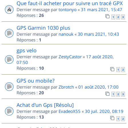
Que faut-il acheter pour suivre un tracé GPX
Dernier message par
tontonyo
«
31 mars 2021, 15:47
Réponses :
26
1
2
3
GPS Garmin 1030 plus
Dernier message par
nanouk
«
30 mars 2021, 10:43
Réponses :
1
gps velo
Dernier message par
ZestyCastor
«
17 août 2020,
07:50
Réponses :
10
1
2
GPS ou mobile?
Dernier message par
Zbrotch
«
01 août 2020, 17:00
Réponses :
20
1
2
3
Achat d'un Gps [Résolu]
Dernier message par
EvadeoX55
«
30 juil. 2020, 08:19
Réponses :
13
1
2