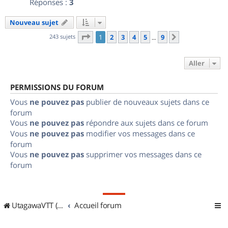
Réponses :
3
Nouveau sujet
Page
1
sur
9
243 sujets
1
2
3
4
5
9
Suivant
…
Aller
PERMISSIONS DU FORUM
Vous
ne pouvez pas
publier de nouveaux sujets dans ce
forum
Vous
ne pouvez pas
répondre aux sujets dans ce forum
Vous
ne pouvez pas
modifier vos messages dans ce
forum
Vous
ne pouvez pas
supprimer vos messages dans ce
forum
UtagawaVTT (Randos VTT et VTTAE avec traces GPS)
Accueil forum