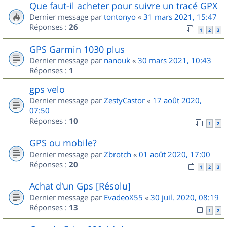
Que faut-il acheter pour suivre un tracé GPX
Dernier message par
tontonyo
«
31 mars 2021, 15:47
Réponses :
26
1
2
3
GPS Garmin 1030 plus
Dernier message par
nanouk
«
30 mars 2021, 10:43
Réponses :
1
gps velo
Dernier message par
ZestyCastor
«
17 août 2020,
07:50
Réponses :
10
1
2
GPS ou mobile?
Dernier message par
Zbrotch
«
01 août 2020, 17:00
Réponses :
20
1
2
3
Achat d'un Gps [Résolu]
Dernier message par
EvadeoX55
«
30 juil. 2020, 08:19
Réponses :
13
1
2