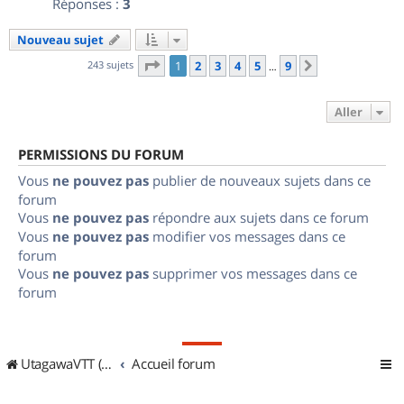
Réponses :
3
Nouveau sujet
Page
1
sur
9
243 sujets
1
2
3
4
5
9
Suivant
…
Aller
PERMISSIONS DU FORUM
Vous
ne pouvez pas
publier de nouveaux sujets dans ce
forum
Vous
ne pouvez pas
répondre aux sujets dans ce forum
Vous
ne pouvez pas
modifier vos messages dans ce
forum
Vous
ne pouvez pas
supprimer vos messages dans ce
forum
UtagawaVTT (Randos VTT et VTTAE avec traces GPS)
Accueil forum