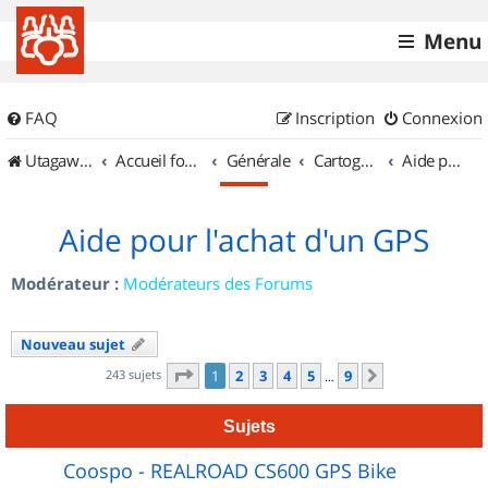
Menu
FAQ
Inscription
Connexion
UtagawaVTT (Randos VTT et VTTAE avec traces GPS)
Accueil forum
Générale
Cartographie et GPS
Aide pour l'achat d'un GPS
Aide pour l'achat d'un GPS
Modérateur :
Modérateurs des Forums
Nouveau sujet
Page
1
sur
9
243 sujets
1
2
3
4
5
9
Suivant
…
Sujets
Coospo - REALROAD CS600 GPS Bike