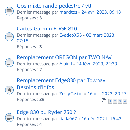
Gps mixte rando pédestre / vtt
Dernier message par
markitos
«
24 avr. 2023, 09:18
Réponses :
3
Cartes Garmin EDGE 810
Dernier message par
EvadeoX55
«
02 mars 2023,
07:18
Réponses :
3
Remplacement OREGON par TWO NAV
Dernier message par
Alain I
«
24 févr. 2023, 22:39
Réponses :
2
Remplacement Edge830 par Townav.
Besoins d'infos
Dernier message par
ZestyCastor
«
16 oct. 2022, 20:27
Réponses :
36
1
2
3
4
Edge 830 ou Ryder 750 ?
Dernier message par
dada067
«
16 déc. 2021, 16:42
Réponses :
4