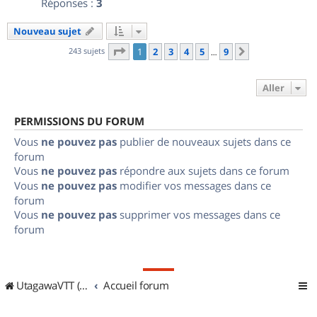
Réponses :
3
Nouveau sujet
Page
1
sur
9
243 sujets
1
2
3
4
5
9
Suivant
…
Aller
PERMISSIONS DU FORUM
Vous
ne pouvez pas
publier de nouveaux sujets dans ce
forum
Vous
ne pouvez pas
répondre aux sujets dans ce forum
Vous
ne pouvez pas
modifier vos messages dans ce
forum
Vous
ne pouvez pas
supprimer vos messages dans ce
forum
UtagawaVTT (Randos VTT et VTTAE avec traces GPS)
Accueil forum