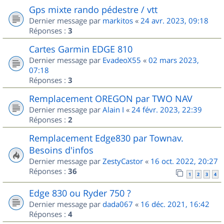
Gps mixte rando pédestre / vtt
Dernier message par
markitos
«
24 avr. 2023, 09:18
Réponses :
3
Cartes Garmin EDGE 810
Dernier message par
EvadeoX55
«
02 mars 2023,
07:18
Réponses :
3
Remplacement OREGON par TWO NAV
Dernier message par
Alain I
«
24 févr. 2023, 22:39
Réponses :
2
Remplacement Edge830 par Townav.
Besoins d'infos
Dernier message par
ZestyCastor
«
16 oct. 2022, 20:27
Réponses :
36
1
2
3
4
Edge 830 ou Ryder 750 ?
Dernier message par
dada067
«
16 déc. 2021, 16:42
Réponses :
4