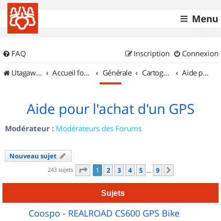
Menu
FAQ
Inscription
Connexion
UtagawaVTT (Randos VTT et VTTAE avec traces GPS)
Accueil forum
Générale
Cartographie et GPS
Aide pour l'achat d'un GPS
Aide pour l'achat d'un GPS
Modérateur :
Modérateurs des Forums
Nouveau sujet
Page
1
sur
9
243 sujets
1
2
3
4
5
9
Suivant
…
Sujets
Coospo - REALROAD CS600 GPS Bike