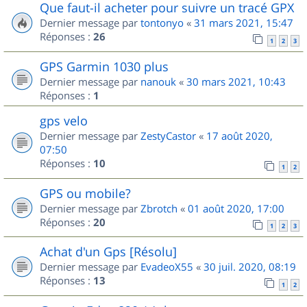
Que faut-il acheter pour suivre un tracé GPX
Dernier message par
tontonyo
«
31 mars 2021, 15:47
Réponses :
26
1
2
3
GPS Garmin 1030 plus
Dernier message par
nanouk
«
30 mars 2021, 10:43
Réponses :
1
gps velo
Dernier message par
ZestyCastor
«
17 août 2020,
07:50
Réponses :
10
1
2
GPS ou mobile?
Dernier message par
Zbrotch
«
01 août 2020, 17:00
Réponses :
20
1
2
3
Achat d'un Gps [Résolu]
Dernier message par
EvadeoX55
«
30 juil. 2020, 08:19
Réponses :
13
1
2