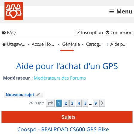
Menu
FAQ
Inscription
Connexion
UtagawaVTT (Randos VTT et VTTAE avec traces GPS)
Accueil forum
Générale
Cartographie et GPS
Aide pour l'achat d'un GPS
Aide pour l'achat d'un GPS
Modérateur :
Modérateurs des Forums
Nouveau sujet
Page
1
sur
9
243 sujets
1
2
3
4
5
9
Suivant
…
Sujets
Coospo - REALROAD CS600 GPS Bike