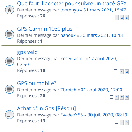
Que faut-il acheter pour suivre un tracé GPX
Dernier message par
tontonyo
«
31 mars 2021, 15:47
Réponses :
26
1
2
3
GPS Garmin 1030 plus
Dernier message par
nanouk
«
30 mars 2021, 10:43
Réponses :
1
gps velo
Dernier message par
ZestyCastor
«
17 août 2020,
07:50
Réponses :
10
1
2
GPS ou mobile?
Dernier message par
Zbrotch
«
01 août 2020, 17:00
Réponses :
20
1
2
3
Achat d'un Gps [Résolu]
Dernier message par
EvadeoX55
«
30 juil. 2020, 08:19
Réponses :
13
1
2