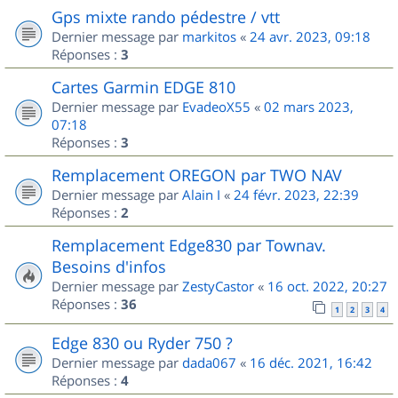
Gps mixte rando pédestre / vtt
Dernier message par
markitos
«
24 avr. 2023, 09:18
Réponses :
3
Cartes Garmin EDGE 810
Dernier message par
EvadeoX55
«
02 mars 2023,
07:18
Réponses :
3
Remplacement OREGON par TWO NAV
Dernier message par
Alain I
«
24 févr. 2023, 22:39
Réponses :
2
Remplacement Edge830 par Townav.
Besoins d'infos
Dernier message par
ZestyCastor
«
16 oct. 2022, 20:27
Réponses :
36
1
2
3
4
Edge 830 ou Ryder 750 ?
Dernier message par
dada067
«
16 déc. 2021, 16:42
Réponses :
4