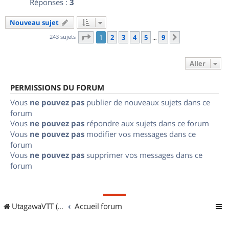
Réponses :
3
Nouveau sujet
Page
1
sur
9
243 sujets
1
2
3
4
5
9
Suivant
…
Aller
PERMISSIONS DU FORUM
Vous
ne pouvez pas
publier de nouveaux sujets dans ce
forum
Vous
ne pouvez pas
répondre aux sujets dans ce forum
Vous
ne pouvez pas
modifier vos messages dans ce
forum
Vous
ne pouvez pas
supprimer vos messages dans ce
forum
UtagawaVTT (Randos VTT et VTTAE avec traces GPS)
Accueil forum