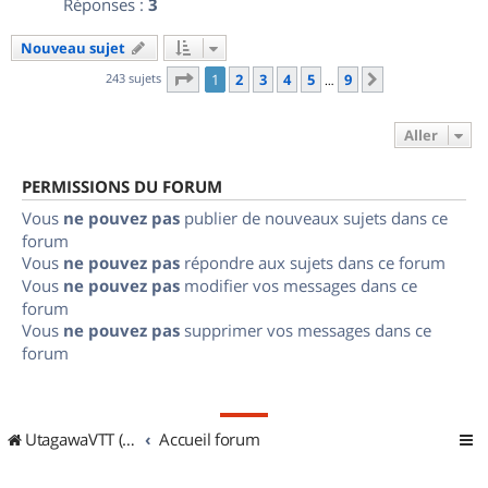
Réponses :
3
Nouveau sujet
Page
1
sur
9
243 sujets
1
2
3
4
5
9
Suivant
…
Aller
PERMISSIONS DU FORUM
Vous
ne pouvez pas
publier de nouveaux sujets dans ce
forum
Vous
ne pouvez pas
répondre aux sujets dans ce forum
Vous
ne pouvez pas
modifier vos messages dans ce
forum
Vous
ne pouvez pas
supprimer vos messages dans ce
forum
UtagawaVTT (Randos VTT et VTTAE avec traces GPS)
Accueil forum