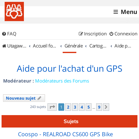
Menu
FAQ
Inscription
Connexion
UtagawaVTT (Randos VTT et VTTAE avec traces GPS)
Accueil forum
Générale
Cartographie et GPS
Aide pour l'achat d'un GPS
Aide pour l'achat d'un GPS
Modérateur :
Modérateurs des Forums
Nouveau sujet
Page
1
sur
9
243 sujets
1
2
3
4
5
9
Suivant
…
Sujets
Coospo - REALROAD CS600 GPS Bike