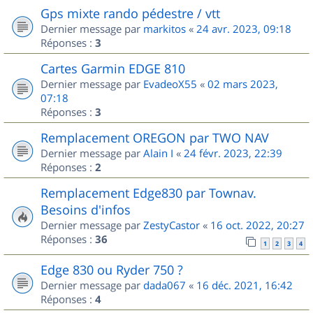
Gps mixte rando pédestre / vtt
Dernier message par
markitos
«
24 avr. 2023, 09:18
Réponses :
3
Cartes Garmin EDGE 810
Dernier message par
EvadeoX55
«
02 mars 2023,
07:18
Réponses :
3
Remplacement OREGON par TWO NAV
Dernier message par
Alain I
«
24 févr. 2023, 22:39
Réponses :
2
Remplacement Edge830 par Townav.
Besoins d'infos
Dernier message par
ZestyCastor
«
16 oct. 2022, 20:27
Réponses :
36
1
2
3
4
Edge 830 ou Ryder 750 ?
Dernier message par
dada067
«
16 déc. 2021, 16:42
Réponses :
4