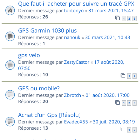
Que faut-il acheter pour suivre un tracé GPX
Dernier message par
tontonyo
«
31 mars 2021, 15:47
Réponses :
26
1
2
3
GPS Garmin 1030 plus
Dernier message par
nanouk
«
30 mars 2021, 10:43
Réponses :
1
gps velo
Dernier message par
ZestyCastor
«
17 août 2020,
07:50
Réponses :
10
1
2
GPS ou mobile?
Dernier message par
Zbrotch
«
01 août 2020, 17:00
Réponses :
20
1
2
3
Achat d'un Gps [Résolu]
Dernier message par
EvadeoX55
«
30 juil. 2020, 08:19
Réponses :
13
1
2