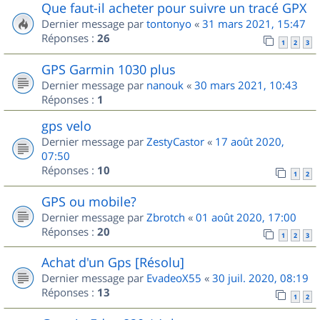
Que faut-il acheter pour suivre un tracé GPX
Dernier message par
tontonyo
«
31 mars 2021, 15:47
Réponses :
26
1
2
3
GPS Garmin 1030 plus
Dernier message par
nanouk
«
30 mars 2021, 10:43
Réponses :
1
gps velo
Dernier message par
ZestyCastor
«
17 août 2020,
07:50
Réponses :
10
1
2
GPS ou mobile?
Dernier message par
Zbrotch
«
01 août 2020, 17:00
Réponses :
20
1
2
3
Achat d'un Gps [Résolu]
Dernier message par
EvadeoX55
«
30 juil. 2020, 08:19
Réponses :
13
1
2