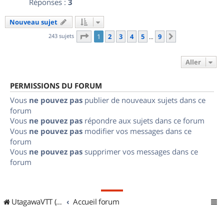
Réponses :
3
Nouveau sujet
Page
1
sur
9
243 sujets
1
2
3
4
5
9
Suivant
…
Aller
PERMISSIONS DU FORUM
Vous
ne pouvez pas
publier de nouveaux sujets dans ce
forum
Vous
ne pouvez pas
répondre aux sujets dans ce forum
Vous
ne pouvez pas
modifier vos messages dans ce
forum
Vous
ne pouvez pas
supprimer vos messages dans ce
forum
UtagawaVTT (Randos VTT et VTTAE avec traces GPS)
Accueil forum