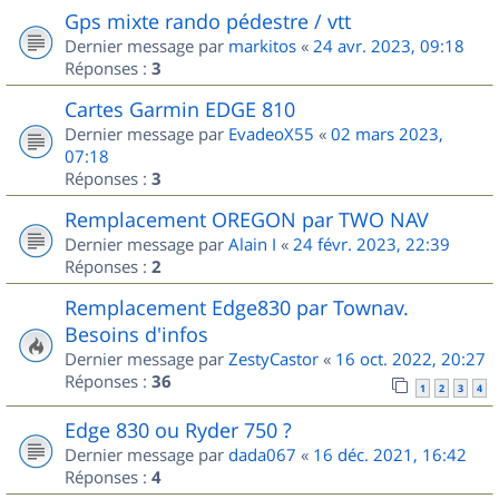
Gps mixte rando pédestre / vtt
Dernier message par
markitos
«
24 avr. 2023, 09:18
Réponses :
3
Cartes Garmin EDGE 810
Dernier message par
EvadeoX55
«
02 mars 2023,
07:18
Réponses :
3
Remplacement OREGON par TWO NAV
Dernier message par
Alain I
«
24 févr. 2023, 22:39
Réponses :
2
Remplacement Edge830 par Townav.
Besoins d'infos
Dernier message par
ZestyCastor
«
16 oct. 2022, 20:27
Réponses :
36
1
2
3
4
Edge 830 ou Ryder 750 ?
Dernier message par
dada067
«
16 déc. 2021, 16:42
Réponses :
4