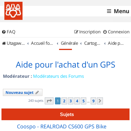
Menu
FAQ
Inscription
Connexion
UtagawaVTT (Randos VTT et VTTAE avec traces GPS)
Accueil forum
Générale
Cartographie et GPS
Aide pour l'achat d'un GPS
Aide pour l'achat d'un GPS
Modérateur :
Modérateurs des Forums
Nouveau sujet
Page
1
sur
9
243 sujets
1
2
3
4
5
9
Suivant
…
Sujets
Coospo - REALROAD CS600 GPS Bike