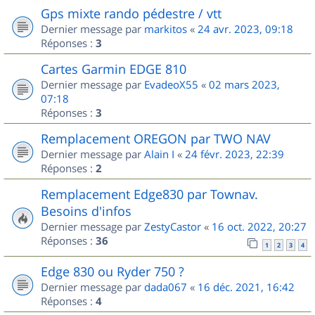
Gps mixte rando pédestre / vtt
Dernier message par
markitos
«
24 avr. 2023, 09:18
Réponses :
3
Cartes Garmin EDGE 810
Dernier message par
EvadeoX55
«
02 mars 2023,
07:18
Réponses :
3
Remplacement OREGON par TWO NAV
Dernier message par
Alain I
«
24 févr. 2023, 22:39
Réponses :
2
Remplacement Edge830 par Townav.
Besoins d'infos
Dernier message par
ZestyCastor
«
16 oct. 2022, 20:27
Réponses :
36
1
2
3
4
Edge 830 ou Ryder 750 ?
Dernier message par
dada067
«
16 déc. 2021, 16:42
Réponses :
4