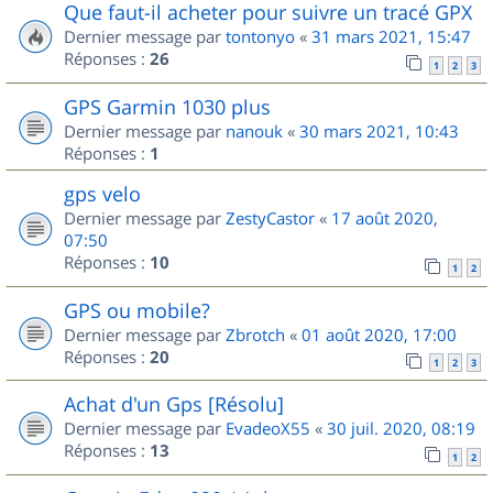
Que faut-il acheter pour suivre un tracé GPX
Dernier message par
tontonyo
«
31 mars 2021, 15:47
Réponses :
26
1
2
3
GPS Garmin 1030 plus
Dernier message par
nanouk
«
30 mars 2021, 10:43
Réponses :
1
gps velo
Dernier message par
ZestyCastor
«
17 août 2020,
07:50
Réponses :
10
1
2
GPS ou mobile?
Dernier message par
Zbrotch
«
01 août 2020, 17:00
Réponses :
20
1
2
3
Achat d'un Gps [Résolu]
Dernier message par
EvadeoX55
«
30 juil. 2020, 08:19
Réponses :
13
1
2