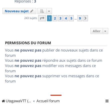
Réponses :
3
Nouveau sujet
Page
1
sur
9
243 sujets
1
2
3
4
5
9
Suivant
…
Aller
PERMISSIONS DU FORUM
Vous
ne pouvez pas
publier de nouveaux sujets dans ce
forum
Vous
ne pouvez pas
répondre aux sujets dans ce forum
Vous
ne pouvez pas
modifier vos messages dans ce
forum
Vous
ne pouvez pas
supprimer vos messages dans ce
forum
UtagawaVTT (Randos VTT et VTTAE avec traces GPS)
Accueil forum