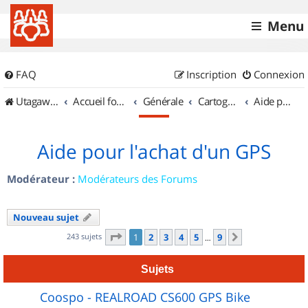
Menu
FAQ
Inscription
Connexion
UtagawaVTT (Randos VTT et VTTAE avec traces GPS)
Accueil forum
Générale
Cartographie et GPS
Aide pour l'achat d'un GPS
Aide pour l'achat d'un GPS
Modérateur :
Modérateurs des Forums
Nouveau sujet
Page
1
sur
9
243 sujets
1
2
3
4
5
9
Suivant
…
Sujets
Coospo - REALROAD CS600 GPS Bike