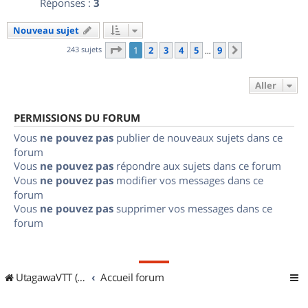
Réponses :
3
Nouveau sujet
Page
1
sur
9
243 sujets
1
2
3
4
5
9
Suivant
…
Aller
PERMISSIONS DU FORUM
Vous
ne pouvez pas
publier de nouveaux sujets dans ce
forum
Vous
ne pouvez pas
répondre aux sujets dans ce forum
Vous
ne pouvez pas
modifier vos messages dans ce
forum
Vous
ne pouvez pas
supprimer vos messages dans ce
forum
UtagawaVTT (Randos VTT et VTTAE avec traces GPS)
Accueil forum