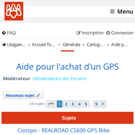
Menu
FAQ
Inscription
Connexion
UtagawaVTT (Randos VTT et VTTAE avec traces GPS)
Accueil forum
Générale
Cartographie et GPS
Aide pour l'achat d'un GPS
Aide pour l'achat d'un GPS
Modérateur :
Modérateurs des Forums
Nouveau sujet
Page
1
sur
9
243 sujets
1
2
3
4
5
9
Suivant
…
Sujets
Coospo - REALROAD CS600 GPS Bike