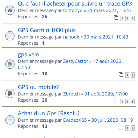
Que faut-il acheter pour suivre un tracé GPX
Dernier message par
tontonyo
«
31 mars 2021, 15:47
Réponses :
26
1
2
3
GPS Garmin 1030 plus
Dernier message par
nanouk
«
30 mars 2021, 10:43
Réponses :
1
gps velo
Dernier message par
ZestyCastor
«
17 août 2020,
07:50
Réponses :
10
1
2
GPS ou mobile?
Dernier message par
Zbrotch
«
01 août 2020, 17:00
Réponses :
20
1
2
3
Achat d'un Gps [Résolu]
Dernier message par
EvadeoX55
«
30 juil. 2020, 08:19
Réponses :
13
1
2