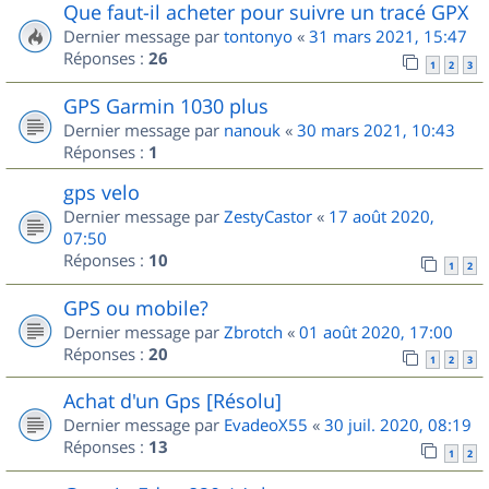
Que faut-il acheter pour suivre un tracé GPX
Dernier message par
tontonyo
«
31 mars 2021, 15:47
Réponses :
26
1
2
3
GPS Garmin 1030 plus
Dernier message par
nanouk
«
30 mars 2021, 10:43
Réponses :
1
gps velo
Dernier message par
ZestyCastor
«
17 août 2020,
07:50
Réponses :
10
1
2
GPS ou mobile?
Dernier message par
Zbrotch
«
01 août 2020, 17:00
Réponses :
20
1
2
3
Achat d'un Gps [Résolu]
Dernier message par
EvadeoX55
«
30 juil. 2020, 08:19
Réponses :
13
1
2