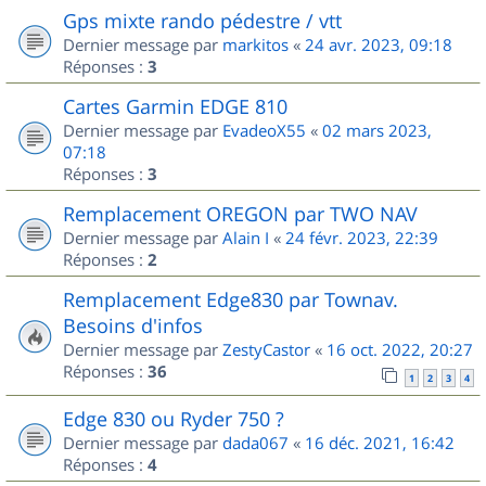
Gps mixte rando pédestre / vtt
Dernier message par
markitos
«
24 avr. 2023, 09:18
Réponses :
3
Cartes Garmin EDGE 810
Dernier message par
EvadeoX55
«
02 mars 2023,
07:18
Réponses :
3
Remplacement OREGON par TWO NAV
Dernier message par
Alain I
«
24 févr. 2023, 22:39
Réponses :
2
Remplacement Edge830 par Townav.
Besoins d'infos
Dernier message par
ZestyCastor
«
16 oct. 2022, 20:27
Réponses :
36
1
2
3
4
Edge 830 ou Ryder 750 ?
Dernier message par
dada067
«
16 déc. 2021, 16:42
Réponses :
4