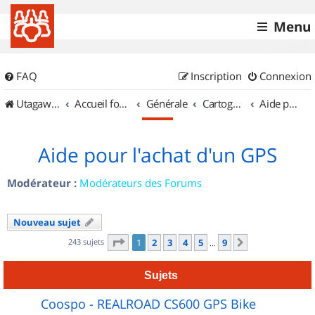
Menu
FAQ
Inscription
Connexion
UtagawaVTT (Randos VTT et VTTAE avec traces GPS)
Accueil forum
Générale
Cartographie et GPS
Aide pour l'achat d'un GPS
Aide pour l'achat d'un GPS
Modérateur :
Modérateurs des Forums
Nouveau sujet
Page
1
sur
9
243 sujets
1
2
3
4
5
9
Suivant
…
Sujets
Coospo - REALROAD CS600 GPS Bike