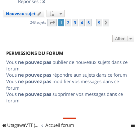
Réponses :
3
Nouveau sujet
Page
1
sur
9
243 sujets
1
2
3
4
5
9
Suivant
…
Aller
PERMISSIONS DU FORUM
Vous
ne pouvez pas
publier de nouveaux sujets dans ce
forum
Vous
ne pouvez pas
répondre aux sujets dans ce forum
Vous
ne pouvez pas
modifier vos messages dans ce
forum
Vous
ne pouvez pas
supprimer vos messages dans ce
forum
UtagawaVTT (Randos VTT et VTTAE avec traces GPS)
Accueil forum