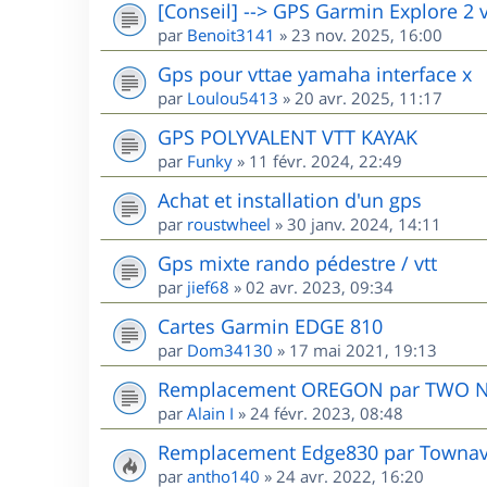
[Conseil] --> GPS Garmin Explore 2 
par
Benoit3141
»
23 nov. 2025, 16:00
Gps pour vttae yamaha interface x
par
Loulou5413
»
20 avr. 2025, 11:17
GPS POLYVALENT VTT KAYAK
par
Funky
»
11 févr. 2024, 22:49
Achat et installation d'un gps
par
roustwheel
»
30 janv. 2024, 14:11
Gps mixte rando pédestre / vtt
par
jief68
»
02 avr. 2023, 09:34
Cartes Garmin EDGE 810
par
Dom34130
»
17 mai 2021, 19:13
Remplacement OREGON par TWO 
par
Alain I
»
24 févr. 2023, 08:48
Remplacement Edge830 par Townav.
par
antho140
»
24 avr. 2022, 16:20