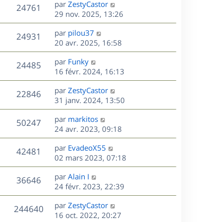
D
par
ZestyCastor
n
V
24761
e
e
29 nov. 2025, 13:26
i
r
u
e
s
D
par
pilou37
n
r
V
24931
e
e
20 avr. 2025, 16:58
i
m
r
u
e
e
s
D
par
Funky
n
r
V
s
24485
e
e
16 févr. 2024, 16:13
i
m
s
r
u
e
e
a
s
D
par
ZestyCastor
n
r
V
s
22846
g
e
e
31 janv. 2024, 13:50
i
m
s
e
r
u
e
e
a
s
D
par
markitos
n
r
V
s
50247
g
e
e
24 avr. 2023, 09:18
i
m
s
e
r
u
e
e
a
s
D
par
EvadeoX55
n
r
V
s
42481
g
e
e
02 mars 2023, 07:18
i
m
s
e
r
u
e
e
a
s
D
par
Alain I
n
r
V
s
36646
g
e
e
24 févr. 2023, 22:39
i
m
s
e
r
u
e
e
a
s
D
par
ZestyCastor
n
r
V
s
244640
g
e
e
16 oct. 2022, 20:27
i
m
s
e