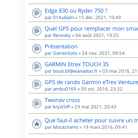
Edge 830 ou Ryder 750 ?
par
01Aubam
»
15 déc. 2021, 10:49
Quel GPS pour remplacer mon sma
par
Renosky
»
04 août 2021, 19:25
Présentation
par
DarrenSoto
»
24 nov. 2021, 09:54
GARMIN Etrex TOUCH 35
par
bouli.bf@wanadoo.fr
»
03 mai 2016, 21
GPS de rando Garmin eTrex Ventur
par
ambu0169
»
09 oct. 2016, 23:22
Twonav cross
par
kryst'off
»
29 mai 2021, 20:43
Que faut-il acheter pour suivre un 
par
Moutchams
»
19 mars 2016, 09:41