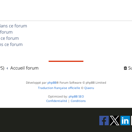
e
o
s
s
n
e
dans ce forum
s
s
 forum
e
 ce forum
s ce forum
s
S)
Accueil forum
S
Développé par
phpBB
® Forum Software © phpBB Limited
Traduction française officielle
©
Qiaeru
Optimized by:
phpBB SEO
Confidentialité
|
Conditions