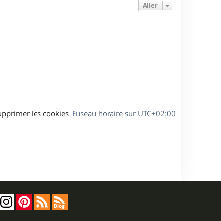
e
e
a
Aller
s
r
s
g
m
s
e
e
a
s
g
s
e
a
g
e
upprimer les cookies
Fuseau horaire sur
UTC+02:00