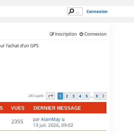
Connexion
Inscription
Connexion
ur l'achat d'un GPS
Page
1
sur
9
243 sujets
1
2
3
4
5
9
Suivant
…
S
VUES
DERNIER MESSAGE
D
par
AlainMay
V
2355
e
13 juil. 2026, 09:02
r
u