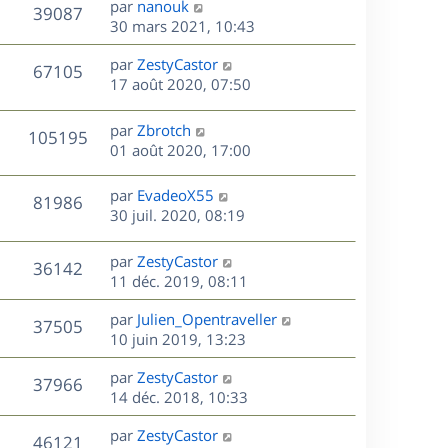
D
par
nanouk
V
39087
m
s
e
e
i
e
30 mars 2021, 10:43
e
a
e
r
u
s
s
g
r
D
par
ZestyCastor
n
V
67105
s
e
m
e
e
17 août 2020, 07:50
i
a
e
r
u
e
g
s
s
n
r
D
par
Zbrotch
e
V
105195
s
e
i
m
e
01 août 2020, 17:00
a
e
e
r
u
s
g
r
s
n
D
par
EvadeoX55
e
V
81986
m
s
e
i
e
30 juil. 2020, 08:19
e
a
e
r
u
s
s
g
r
n
D
par
ZestyCastor
s
e
V
36142
m
e
i
e
11 déc. 2019, 08:11
a
e
e
r
u
g
s
s
r
D
par
Julien_Opentraveller
n
e
V
37505
s
m
e
e
10 juin 2019, 13:23
i
a
e
r
u
e
g
s
s
D
par
ZestyCastor
n
r
V
37966
e
s
e
e
14 déc. 2018, 10:33
i
m
a
r
u
e
e
s
D
g
par
ZestyCastor
n
r
V
s
46121