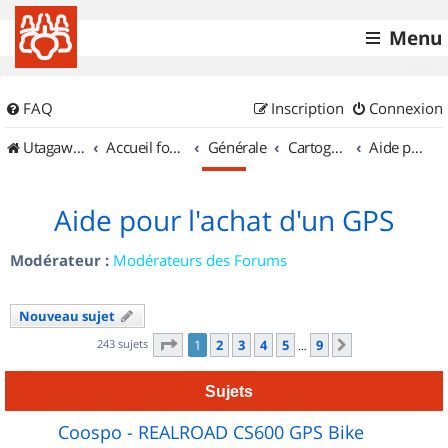
Menu
FAQ
Inscription
Connexion
UtagawaVTT (Randos VTT et VTTAE avec traces GPS)
Accueil forum
Générale
Cartographie et GPS
Aide pour l'achat d'un GPS
Aide pour l'achat d'un GPS
Modérateur :
Modérateurs des Forums
Nouveau sujet
Page
1
sur
9
243 sujets
1
2
3
4
5
9
Suivant
…
Sujets
Coospo - REALROAD CS600 GPS Bike