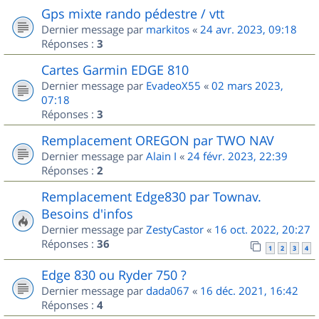
Gps mixte rando pédestre / vtt
Dernier message par
markitos
«
24 avr. 2023, 09:18
Réponses :
3
Cartes Garmin EDGE 810
Dernier message par
EvadeoX55
«
02 mars 2023,
07:18
Réponses :
3
Remplacement OREGON par TWO NAV
Dernier message par
Alain I
«
24 févr. 2023, 22:39
Réponses :
2
Remplacement Edge830 par Townav.
Besoins d'infos
Dernier message par
ZestyCastor
«
16 oct. 2022, 20:27
Réponses :
36
1
2
3
4
Edge 830 ou Ryder 750 ?
Dernier message par
dada067
«
16 déc. 2021, 16:42
Réponses :
4