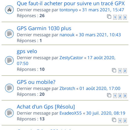
Que faut-il acheter pour suivre un tracé GPX
Dernier message par
tontonyo
«
31 mars 2021, 15:47
Réponses :
26
1
2
3
GPS Garmin 1030 plus
Dernier message par
nanouk
«
30 mars 2021, 10:43
Réponses :
1
gps velo
Dernier message par
ZestyCastor
«
17 août 2020,
07:50
Réponses :
10
1
2
GPS ou mobile?
Dernier message par
Zbrotch
«
01 août 2020, 17:00
Réponses :
20
1
2
3
Achat d'un Gps [Résolu]
Dernier message par
EvadeoX55
«
30 juil. 2020, 08:19
Réponses :
13
1
2