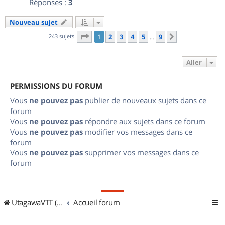
Réponses :
3
Nouveau sujet
Page
1
sur
9
243 sujets
1
2
3
4
5
9
Suivant
…
Aller
PERMISSIONS DU FORUM
Vous
ne pouvez pas
publier de nouveaux sujets dans ce
forum
Vous
ne pouvez pas
répondre aux sujets dans ce forum
Vous
ne pouvez pas
modifier vos messages dans ce
forum
Vous
ne pouvez pas
supprimer vos messages dans ce
forum
UtagawaVTT (Randos VTT et VTTAE avec traces GPS)
Accueil forum