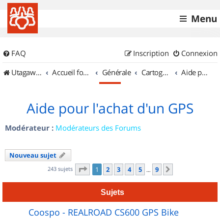
Menu
FAQ
Inscription
Connexion
UtagawaVTT (Randos VTT et VTTAE avec traces GPS)
Accueil forum
Générale
Cartographie et GPS
Aide pour l'achat d'un GPS
Aide pour l'achat d'un GPS
Modérateur :
Modérateurs des Forums
Nouveau sujet
Page
1
sur
9
243 sujets
1
2
3
4
5
9
Suivant
…
Sujets
Coospo - REALROAD CS600 GPS Bike