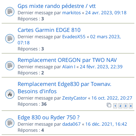
Gps mixte rando pédestre / vtt
Dernier message par
markitos
«
24 avr. 2023, 09:18
Réponses :
3
Cartes Garmin EDGE 810
Dernier message par
EvadeoX55
«
02 mars 2023,
07:18
Réponses :
3
Remplacement OREGON par TWO NAV
Dernier message par
Alain I
«
24 févr. 2023, 22:39
Réponses :
2
Remplacement Edge830 par Townav.
Besoins d'infos
Dernier message par
ZestyCastor
«
16 oct. 2022, 20:27
Réponses :
36
1
2
3
4
Edge 830 ou Ryder 750 ?
Dernier message par
dada067
«
16 déc. 2021, 16:42
Réponses :
4