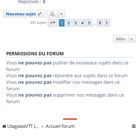
Réponses :
3
Nouveau sujet
Page
1
sur
9
243 sujets
1
2
3
4
5
9
Suivant
…
Aller
PERMISSIONS DU FORUM
Vous
ne pouvez pas
publier de nouveaux sujets dans ce
forum
Vous
ne pouvez pas
répondre aux sujets dans ce forum
Vous
ne pouvez pas
modifier vos messages dans ce
forum
Vous
ne pouvez pas
supprimer vos messages dans ce
forum
UtagawaVTT (Randos VTT et VTTAE avec traces GPS)
Accueil forum