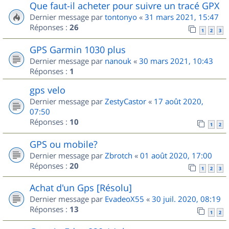
Que faut-il acheter pour suivre un tracé GPX
Dernier message par
tontonyo
«
31 mars 2021, 15:47
Réponses :
26
1
2
3
GPS Garmin 1030 plus
Dernier message par
nanouk
«
30 mars 2021, 10:43
Réponses :
1
gps velo
Dernier message par
ZestyCastor
«
17 août 2020,
07:50
Réponses :
10
1
2
GPS ou mobile?
Dernier message par
Zbrotch
«
01 août 2020, 17:00
Réponses :
20
1
2
3
Achat d'un Gps [Résolu]
Dernier message par
EvadeoX55
«
30 juil. 2020, 08:19
Réponses :
13
1
2