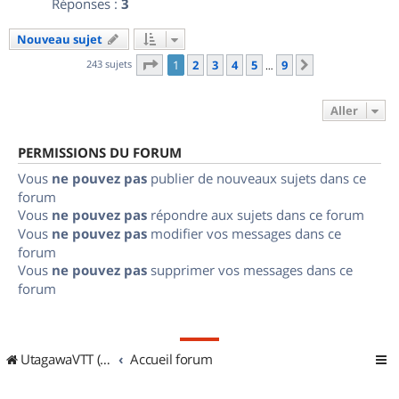
Réponses :
3
Nouveau sujet
Page
1
sur
9
243 sujets
1
2
3
4
5
9
Suivant
…
Aller
PERMISSIONS DU FORUM
Vous
ne pouvez pas
publier de nouveaux sujets dans ce
forum
Vous
ne pouvez pas
répondre aux sujets dans ce forum
Vous
ne pouvez pas
modifier vos messages dans ce
forum
Vous
ne pouvez pas
supprimer vos messages dans ce
forum
UtagawaVTT (Randos VTT et VTTAE avec traces GPS)
Accueil forum