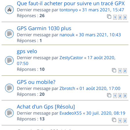
Que faut-il acheter pour suivre un tracé GPX
Dernier message par
tontonyo
«
31 mars 2021, 15:47
Réponses :
26
1
2
3
GPS Garmin 1030 plus
Dernier message par
nanouk
«
30 mars 2021, 10:43
Réponses :
1
gps velo
Dernier message par
ZestyCastor
«
17 août 2020,
07:50
Réponses :
10
1
2
GPS ou mobile?
Dernier message par
Zbrotch
«
01 août 2020, 17:00
Réponses :
20
1
2
3
Achat d'un Gps [Résolu]
Dernier message par
EvadeoX55
«
30 juil. 2020, 08:19
Réponses :
13
1
2