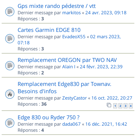
Gps mixte rando pédestre / vtt
Dernier message par
markitos
«
24 avr. 2023, 09:18
Réponses :
3
Cartes Garmin EDGE 810
Dernier message par
EvadeoX55
«
02 mars 2023,
07:18
Réponses :
3
Remplacement OREGON par TWO NAV
Dernier message par
Alain I
«
24 févr. 2023, 22:39
Réponses :
2
Remplacement Edge830 par Townav.
Besoins d'infos
Dernier message par
ZestyCastor
«
16 oct. 2022, 20:27
Réponses :
36
1
2
3
4
Edge 830 ou Ryder 750 ?
Dernier message par
dada067
«
16 déc. 2021, 16:42
Réponses :
4