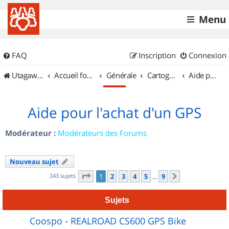
Menu
FAQ
Inscription
Connexion
UtagawaVTT (Randos VTT et VTTAE avec traces GPS)
Accueil forum
Générale
Cartographie et GPS
Aide pour l'achat d'un GPS
Aide pour l'achat d'un GPS
Modérateur :
Modérateurs des Forums
Nouveau sujet
Page
1
sur
9
243 sujets
1
2
3
4
5
9
Suivant
…
Sujets
Coospo - REALROAD CS600 GPS Bike