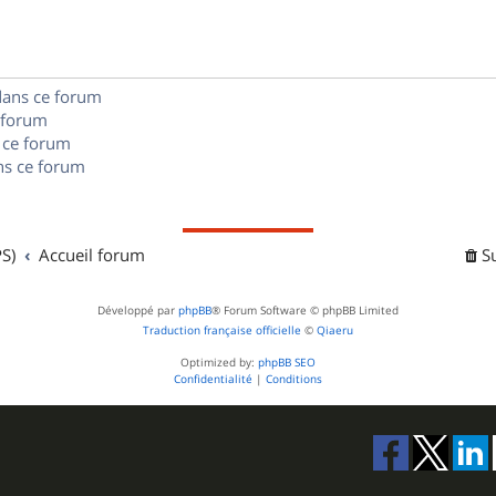
e
o
s
s
n
e
dans ce forum
s
s
 forum
e
 ce forum
s ce forum
s
S)
Accueil forum
S
Développé par
phpBB
® Forum Software © phpBB Limited
Traduction française officielle
©
Qiaeru
Optimized by:
phpBB SEO
Confidentialité
|
Conditions