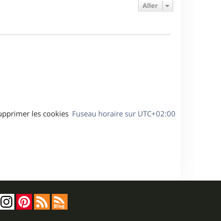
e
e
a
Aller
s
r
s
g
m
s
e
e
a
s
g
s
e
a
g
e
upprimer les cookies
Fuseau horaire sur
UTC+02:00