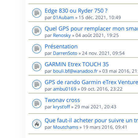
Edge 830 ou Ryder 750 ?
par
01Aubam
»
15 déc. 2021, 10:49
Quel GPS pour remplacer mon sma
par
Renosky
»
04 août 2021, 19:25
Présentation
par
DarrenSoto
»
24 nov. 2021, 09:54
GARMIN Etrex TOUCH 35
par
bouli.bf@wanadoo.fr
»
03 mai 2016, 21
GPS de rando Garmin eTrex Ventur
par
ambu0169
»
09 oct. 2016, 23:22
Twonav cross
par
kryst'off
»
29 mai 2021, 20:43
Que faut-il acheter pour suivre un 
par
Moutchams
»
19 mars 2016, 09:41