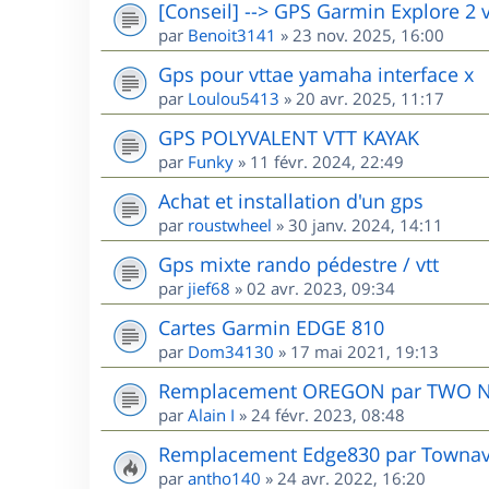
[Conseil] --> GPS Garmin Explore 2 
par
Benoit3141
»
23 nov. 2025, 16:00
Gps pour vttae yamaha interface x
par
Loulou5413
»
20 avr. 2025, 11:17
GPS POLYVALENT VTT KAYAK
par
Funky
»
11 févr. 2024, 22:49
Achat et installation d'un gps
par
roustwheel
»
30 janv. 2024, 14:11
Gps mixte rando pédestre / vtt
par
jief68
»
02 avr. 2023, 09:34
Cartes Garmin EDGE 810
par
Dom34130
»
17 mai 2021, 19:13
Remplacement OREGON par TWO 
par
Alain I
»
24 févr. 2023, 08:48
Remplacement Edge830 par Townav.
par
antho140
»
24 avr. 2022, 16:20