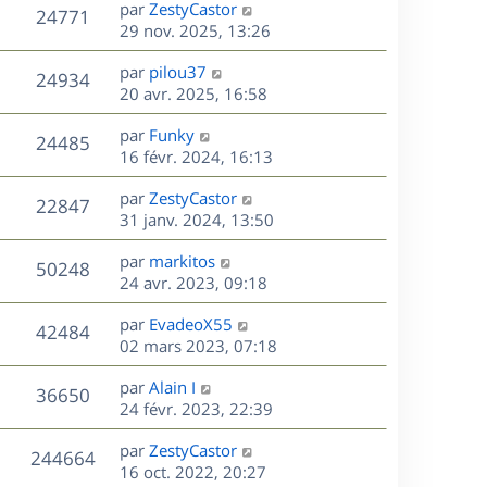
D
par
ZestyCastor
n
V
24771
e
e
29 nov. 2025, 13:26
i
r
u
e
s
D
par
pilou37
n
r
V
24934
e
e
20 avr. 2025, 16:58
i
m
r
u
e
e
s
D
par
Funky
n
r
V
s
24485
e
e
16 févr. 2024, 16:13
i
m
s
r
u
e
e
a
s
D
par
ZestyCastor
n
r
V
s
22847
g
e
e
31 janv. 2024, 13:50
i
m
s
e
r
u
e
e
a
s
D
par
markitos
n
r
V
s
50248
g
e
e
24 avr. 2023, 09:18
i
m
s
e
r
u
e
e
a
s
D
par
EvadeoX55
n
r
V
s
42484
g
e
e
02 mars 2023, 07:18
i
m
s
e
r
u
e
e
a
s
D
par
Alain I
n
r
V
s
36650
g
e
e
24 févr. 2023, 22:39
i
m
s
e
r
u
e
e
a
s
D
par
ZestyCastor
n
r
V
s
244664
g
e
e
16 oct. 2022, 20:27
i
m
s
e