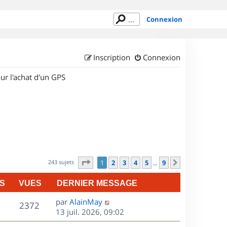
Connexion
Inscription
Connexion
ur l'achat d'un GPS
Page
1
sur
9
243 sujets
1
2
3
4
5
9
Suivant
…
S
VUES
DERNIER MESSAGE
D
par
AlainMay
V
2372
e
13 juil. 2026, 09:02
r
u