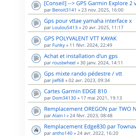
[Conseil] --> GPS Garmin Explore 2 
par
Benoit3141
»
23 nov. 2025, 16:00
Gps pour vttae yamaha interface x
par
Loulou5413
»
20 avr. 2025, 11:17
GPS POLYVALENT VTT KAYAK
par
Funky
»
11 févr. 2024, 22:49
Achat et installation d'un gps
par
roustwheel
»
30 janv. 2024, 14:11
Gps mixte rando pédestre / vtt
par
jief68
»
02 avr. 2023, 09:34
Cartes Garmin EDGE 810
par
Dom34130
»
17 mai 2021, 19:13
Remplacement OREGON par TWO 
par
Alain I
»
24 févr. 2023, 08:48
Remplacement Edge830 par Townav.
par
antho140
»
24 avr. 2022, 16:20