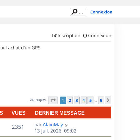
Connexion
Inscription
Connexion
ur l'achat d'un GPS
Page
1
sur
9
243 sujets
1
2
3
4
5
9
Suivant
…
S
VUES
DERNIER MESSAGE
D
par
AlainMay
V
2351
e
13 juil. 2026, 09:02
r
u