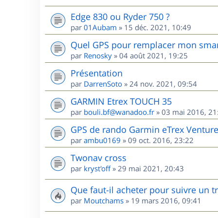
Edge 830 ou Ryder 750 ?
par
01Aubam
»
15 déc. 2021, 10:49
Quel GPS pour remplacer mon sma
par
Renosky
»
04 août 2021, 19:25
Présentation
par
DarrenSoto
»
24 nov. 2021, 09:54
GARMIN Etrex TOUCH 35
par
bouli.bf@wanadoo.fr
»
03 mai 2016, 21
GPS de rando Garmin eTrex Ventur
par
ambu0169
»
09 oct. 2016, 23:22
Twonav cross
par
kryst'off
»
29 mai 2021, 20:43
Que faut-il acheter pour suivre un 
par
Moutchams
»
19 mars 2016, 09:41