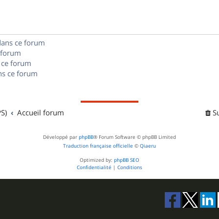
e
o
s
s
n
e
dans ce forum
s
s
 forum
e
 ce forum
s ce forum
s
S)
Accueil forum
S
Développé par
phpBB
® Forum Software © phpBB Limited
Traduction française officielle
©
Qiaeru
Optimized by:
phpBB SEO
Confidentialité
|
Conditions