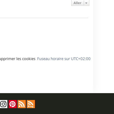
e
e
a
Aller
s
r
s
g
m
s
e
e
a
s
g
s
e
a
g
e
upprimer les cookies
Fuseau horaire sur
UTC+02:00