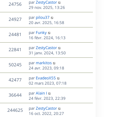
D
par
ZestyCastor
n
V
24756
e
e
29 nov. 2025, 13:26
i
r
u
e
s
D
par
pilou37
n
r
V
24927
e
e
20 avr. 2025, 16:58
i
m
r
u
e
e
s
D
par
Funky
n
r
V
s
24481
e
e
16 févr. 2024, 16:13
i
m
s
r
u
e
e
a
s
D
par
ZestyCastor
n
r
V
s
22841
g
e
e
31 janv. 2024, 13:50
i
m
s
e
r
u
e
e
a
s
D
par
markitos
n
r
V
s
50245
g
e
e
24 avr. 2023, 09:18
i
m
s
e
r
u
e
e
a
s
D
par
EvadeoX55
n
r
V
s
42477
g
e
e
02 mars 2023, 07:18
i
m
s
e
r
u
e
e
a
s
D
par
Alain I
n
r
V
s
36644
g
e
e
24 févr. 2023, 22:39
i
m
s
e
r
u
e
e
a
s
D
par
ZestyCastor
n
r
V
s
244625
g
e
e
16 oct. 2022, 20:27
i
m
s
e