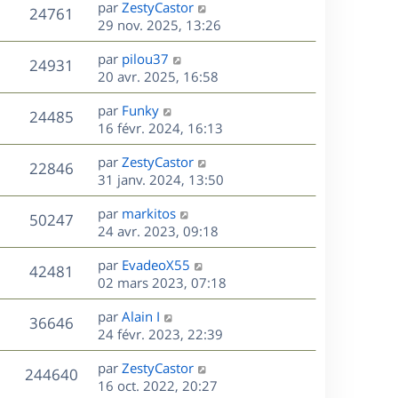
D
par
ZestyCastor
n
V
24761
e
e
29 nov. 2025, 13:26
i
r
u
e
s
D
par
pilou37
n
r
V
24931
e
e
20 avr. 2025, 16:58
i
m
r
u
e
e
s
D
par
Funky
n
r
V
s
24485
e
e
16 févr. 2024, 16:13
i
m
s
r
u
e
e
a
s
D
par
ZestyCastor
n
r
V
s
22846
g
e
e
31 janv. 2024, 13:50
i
m
s
e
r
u
e
e
a
s
D
par
markitos
n
r
V
s
50247
g
e
e
24 avr. 2023, 09:18
i
m
s
e
r
u
e
e
a
s
D
par
EvadeoX55
n
r
V
s
42481
g
e
e
02 mars 2023, 07:18
i
m
s
e
r
u
e
e
a
s
D
par
Alain I
n
r
V
s
36646
g
e
e
24 févr. 2023, 22:39
i
m
s
e
r
u
e
e
a
s
D
par
ZestyCastor
n
r
V
s
244640
g
e
e
16 oct. 2022, 20:27
i
m
s
e