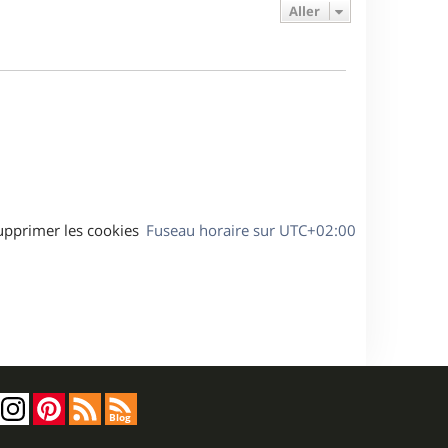
e
e
a
Aller
s
r
s
g
m
s
e
e
a
s
g
s
e
a
g
e
upprimer les cookies
Fuseau horaire sur
UTC+02:00