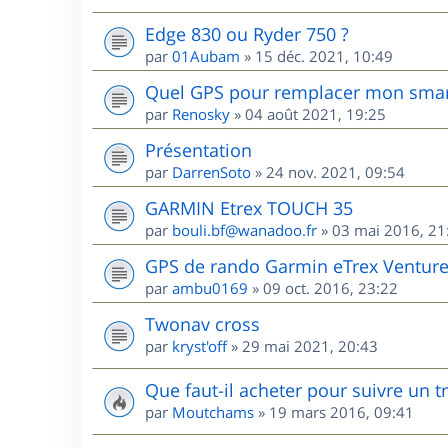
Edge 830 ou Ryder 750 ?
par
01Aubam
»
15 déc. 2021, 10:49
Quel GPS pour remplacer mon sma
par
Renosky
»
04 août 2021, 19:25
Présentation
par
DarrenSoto
»
24 nov. 2021, 09:54
GARMIN Etrex TOUCH 35
par
bouli.bf@wanadoo.fr
»
03 mai 2016, 21
GPS de rando Garmin eTrex Ventur
par
ambu0169
»
09 oct. 2016, 23:22
Twonav cross
par
kryst'off
»
29 mai 2021, 20:43
Que faut-il acheter pour suivre un 
par
Moutchams
»
19 mars 2016, 09:41