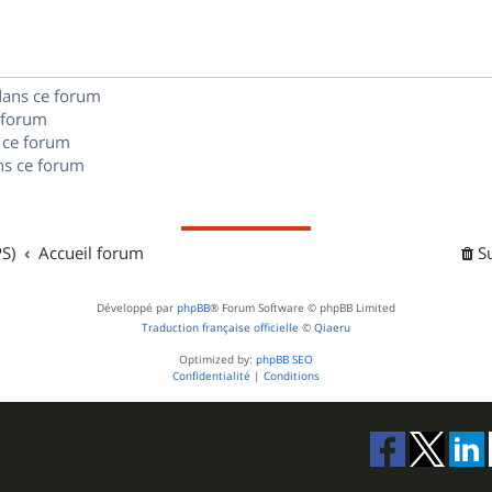
e
o
s
s
n
e
dans ce forum
s
s
 forum
e
 ce forum
s ce forum
s
S)
Accueil forum
S
Développé par
phpBB
® Forum Software © phpBB Limited
Traduction française officielle
©
Qiaeru
Optimized by:
phpBB SEO
Confidentialité
|
Conditions