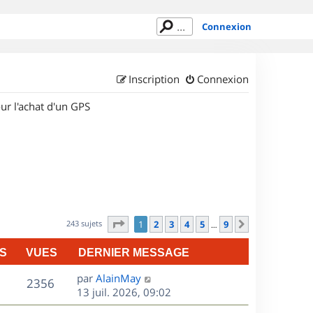
Connexion
Inscription
Connexion
ur l'achat d'un GPS
Page
1
sur
9
243 sujets
1
2
3
4
5
9
Suivant
…
S
VUES
DERNIER MESSAGE
D
par
AlainMay
V
2356
e
13 juil. 2026, 09:02
r
u