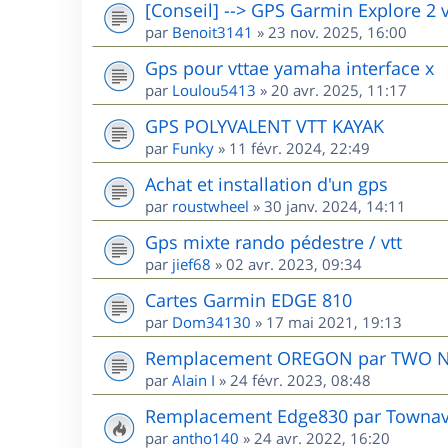
[Conseil] --> GPS Garmin Explore 2 
par
Benoit3141
»
23 nov. 2025, 16:00
Gps pour vttae yamaha interface x
par
Loulou5413
»
20 avr. 2025, 11:17
GPS POLYVALENT VTT KAYAK
par
Funky
»
11 févr. 2024, 22:49
Achat et installation d'un gps
par
roustwheel
»
30 janv. 2024, 14:11
Gps mixte rando pédestre / vtt
par
jief68
»
02 avr. 2023, 09:34
Cartes Garmin EDGE 810
par
Dom34130
»
17 mai 2021, 19:13
Remplacement OREGON par TWO 
par
Alain I
»
24 févr. 2023, 08:48
Remplacement Edge830 par Townav.
par
antho140
»
24 avr. 2022, 16:20