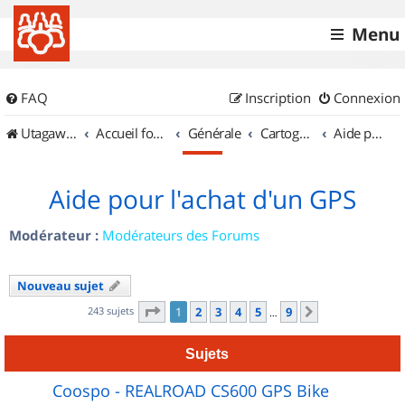
Menu
FAQ
Inscription
Connexion
UtagawaVTT (Randos VTT et VTTAE avec traces GPS)
Accueil forum
Générale
Cartographie et GPS
Aide pour l'achat d'un GPS
Aide pour l'achat d'un GPS
Modérateur :
Modérateurs des Forums
Nouveau sujet
Page
1
sur
9
243 sujets
1
2
3
4
5
9
Suivant
…
Sujets
Coospo - REALROAD CS600 GPS Bike