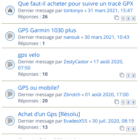
Que faut-il acheter pour suivre un tracé GPX
Dernier message par
tontonyo
«
31 mars 2021, 15:47
Réponses :
26
1
2
3
GPS Garmin 1030 plus
Dernier message par
nanouk
«
30 mars 2021, 10:43
Réponses :
1
gps velo
Dernier message par
ZestyCastor
«
17 août 2020,
07:50
Réponses :
10
1
2
GPS ou mobile?
Dernier message par
Zbrotch
«
01 août 2020, 17:00
Réponses :
20
1
2
3
Achat d'un Gps [Résolu]
Dernier message par
EvadeoX55
«
30 juil. 2020, 08:19
Réponses :
13
1
2