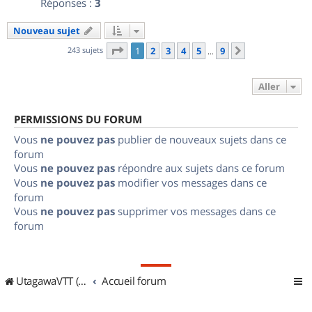
Réponses :
3
Nouveau sujet
Page
1
sur
9
243 sujets
1
2
3
4
5
9
Suivant
…
Aller
PERMISSIONS DU FORUM
Vous
ne pouvez pas
publier de nouveaux sujets dans ce
forum
Vous
ne pouvez pas
répondre aux sujets dans ce forum
Vous
ne pouvez pas
modifier vos messages dans ce
forum
Vous
ne pouvez pas
supprimer vos messages dans ce
forum
UtagawaVTT (Randos VTT et VTTAE avec traces GPS)
Accueil forum