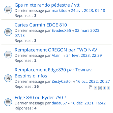
Gps mixte rando pédestre / vtt
Dernier message par
markitos
«
24 avr. 2023, 09:18
Réponses :
3
Cartes Garmin EDGE 810
Dernier message par
EvadeoX55
«
02 mars 2023,
07:18
Réponses :
3
Remplacement OREGON par TWO NAV
Dernier message par
Alain I
«
24 févr. 2023, 22:39
Réponses :
2
Remplacement Edge830 par Townav.
Besoins d'infos
Dernier message par
ZestyCastor
«
16 oct. 2022, 20:27
Réponses :
36
1
2
3
4
Edge 830 ou Ryder 750 ?
Dernier message par
dada067
«
16 déc. 2021, 16:42
Réponses :
4